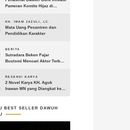
Pameran Komite Hijaz di
Puncak Acara Satu Abad NU
8
KH. IMAM JAZULI, LC.
Mata Uang Pesantren dan
Pendidikan Karakter
9
BERITA
Sutradara Beken Fajar
Bustomi Mencari Aktor Terbaik
untuk Film Penakluk Badai,
adaptasi dari Novel Biografi
10
RESENSI KARYA
KH. Hasyim Asy’ari karya KH.
2 Novel Karya KH. Aguk
Aguk Irawan MN
Irawan MN yang Diangkat ke
Layar Lebar
U BEST SELLER DAWUH
U