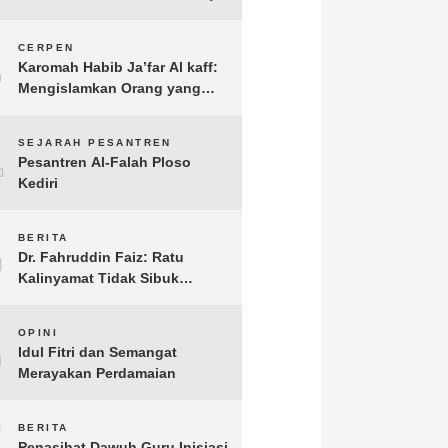
3
CERPEN
Karomah Habib Ja’far Al kaff:
Mengislamkan Orang yang
Sudah Meninggal
4
SEJARAH PESANTREN
Pesantren Al-Falah Ploso
Kediri
5
BERITA
Dr. Fahruddin Faiz: Ratu
Kalinyamat Tidak Sibuk
Kampanye Kanan Kiri, Tetapi
Fokus Membangun
6
OPINI
Perekonomian Rakyatnya
Idul Fitri dan Semangat
Merayakan Perdamaian
7
BERITA
Penasihat Dawuh Guru Inisiasi