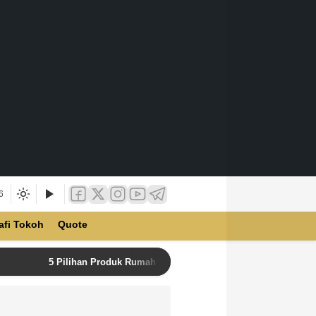
6
afi Tokoh
Quote
5 Pilihan Produk Rumah Tangga Terbaik di Unilever Store u