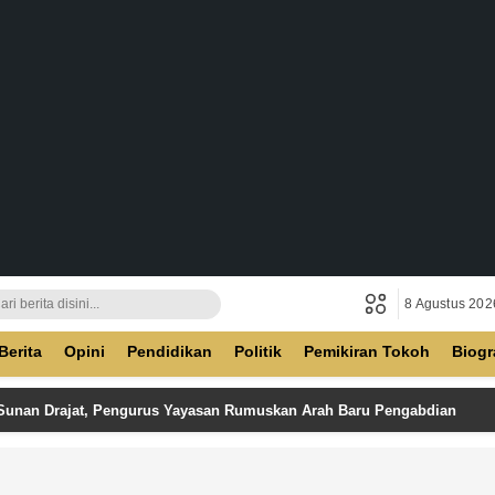
8 Agustus 202
ban
Berita
Opini
Pendidikan
Politik
Pemikiran Tokoh
Biogr
 Sunan Drajat, Pengurus Yayasan Rumuskan Arah Baru Pengabdian