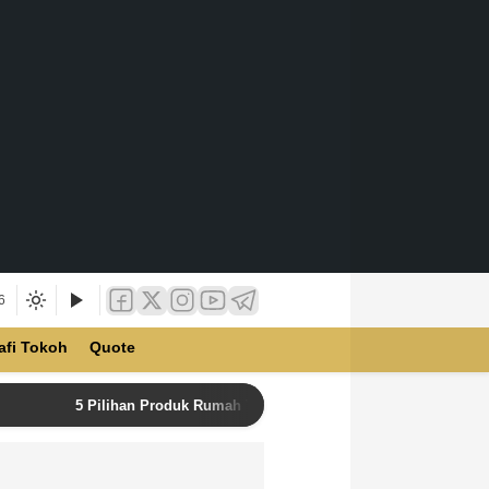
6
afi Tokoh
Quote
5 Pilihan Produk Rumah Tangga Terbaik di Unilever Store u