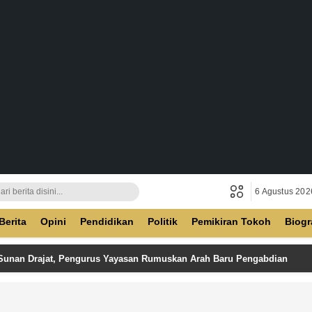
6 Agustus 202
ban
Berita
Opini
Pendidikan
Politik
Pemikiran Tokoh
Biogr
 Sunan Drajat, Pengurus Yayasan Rumuskan Arah Baru Pengabdian