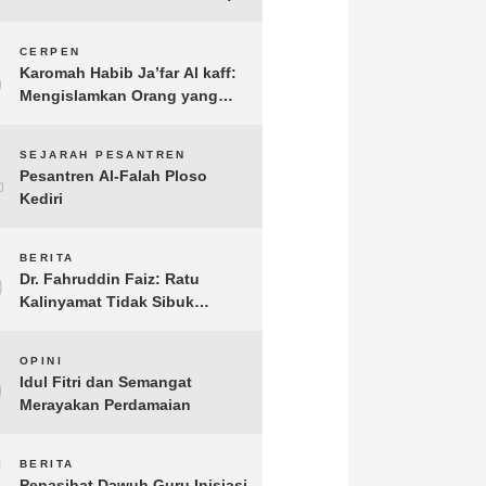
3
CERPEN
Karomah Habib Ja’far Al kaff:
Mengislamkan Orang yang
Sudah Meninggal
4
SEJARAH PESANTREN
Pesantren Al-Falah Ploso
Kediri
5
BERITA
Dr. Fahruddin Faiz: Ratu
Kalinyamat Tidak Sibuk
Kampanye Kanan Kiri, Tetapi
Fokus Membangun
6
OPINI
Perekonomian Rakyatnya
Idul Fitri dan Semangat
Merayakan Perdamaian
7
BERITA
Penasihat Dawuh Guru Inisiasi