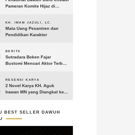
Pameran Komite Hijaz di
Puncak Acara Satu Abad NU
8
KH. IMAM JAZULI, LC.
Mata Uang Pesantren dan
Pendidikan Karakter
9
BERITA
Sutradara Beken Fajar
Bustomi Mencari Aktor Terbaik
untuk Film Penakluk Badai,
adaptasi dari Novel Biografi
10
RESENSI KARYA
KH. Hasyim Asy’ari karya KH.
2 Novel Karya KH. Aguk
Aguk Irawan MN
Irawan MN yang Diangkat ke
Layar Lebar
U BEST SELLER DAWUH
U