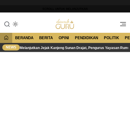
Lewati
ke
SCROLL UNTUK MELANJUTKAN
konten
Merawat Tradisi, Membangun
Dawuh Guru
Peradaban
BERANDA
BERITA
OPINI
PENDIDIKAN
POLITIK
PE
NEWS
Melanjutkan Jejak Kanjeng Sunan Drajat, Pengurus Yayasan Rum