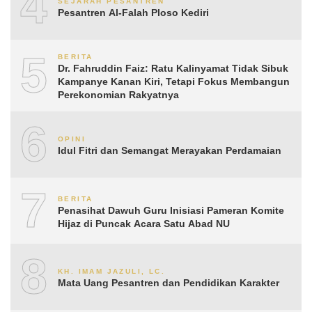
4
SEJARAH PESANTREN
Pesantren Al-Falah Ploso Kediri
5
BERITA
Dr. Fahruddin Faiz: Ratu Kalinyamat Tidak Sibuk
Kampanye Kanan Kiri, Tetapi Fokus Membangun
Perekonomian Rakyatnya
6
OPINI
Idul Fitri dan Semangat Merayakan Perdamaian
7
BERITA
Penasihat Dawuh Guru Inisiasi Pameran Komite
Hijaz di Puncak Acara Satu Abad NU
8
KH. IMAM JAZULI, LC.
Mata Uang Pesantren dan Pendidikan Karakter