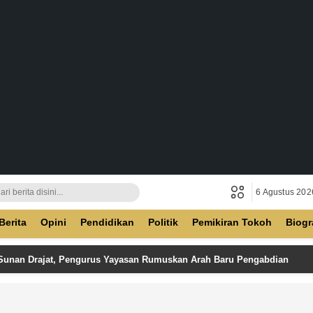
6 Agustus 202
ban
Berita
Opini
Pendidikan
Politik
Pemikiran Tokoh
Biogr
 Sunan Drajat, Pengurus Yayasan Rumuskan Arah Baru Pengabdian