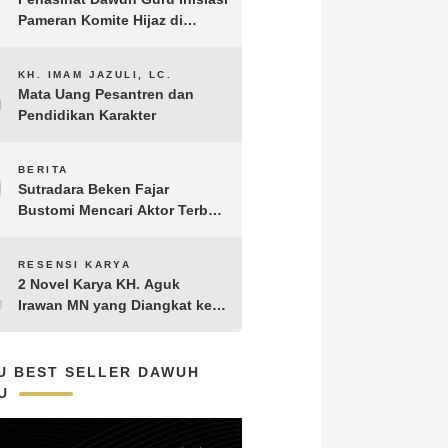
Pameran Komite Hijaz di
Puncak Acara Satu Abad NU
8
KH. IMAM JAZULI, LC.
Mata Uang Pesantren dan
Pendidikan Karakter
9
BERITA
Sutradara Beken Fajar
Bustomi Mencari Aktor Terbaik
untuk Film Penakluk Badai,
adaptasi dari Novel Biografi
10
RESENSI KARYA
KH. Hasyim Asy’ari karya KH.
2 Novel Karya KH. Aguk
Aguk Irawan MN
Irawan MN yang Diangkat ke
Layar Lebar
U BEST SELLER DAWUH
U