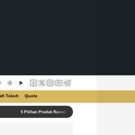
6
afi Tokoh
Quote
5 Pilihan Produk Rumah Tangga Terbaik di Unilever Store u