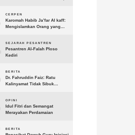
3
CERPEN
Karomah Habib Ja’far Al kaff:
Mengislamkan Orang yang
Sudah Meninggal
4
SEJARAH PESANTREN
Pesantren Al-Falah Ploso
Kediri
5
BERITA
Dr. Fahruddin Faiz: Ratu
Kalinyamat Tidak Sibuk
Kampanye Kanan Kiri, Tetapi
Fokus Membangun
6
OPINI
Perekonomian Rakyatnya
Idul Fitri dan Semangat
Merayakan Perdamaian
7
BERITA
Penasihat Dawuh Guru Inisiasi