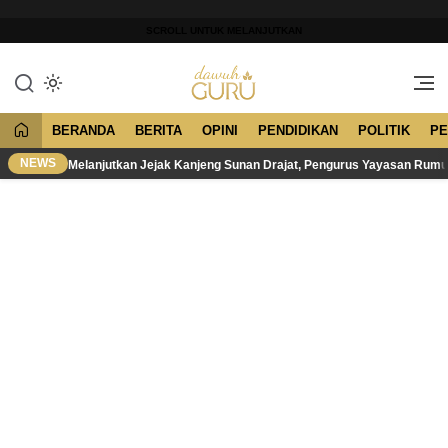
Lewati
ke
SCROLL UNTUK MELANJUTKAN
konten
Merawat Tradisi, Membangun
Dawuh Guru
Peradaban
BERANDA
BERITA
OPINI
PENDIDIKAN
POLITIK
PE
NEWS
Melanjutkan Jejak Kanjeng Sunan Drajat, Pengurus Yayasan Rum