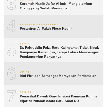
3
Karomah Habib Ja’far Al kaff: Mengislamkan
Orang yang Sudah Meninggal
4
SEJARAH PESANTREN
Pesantren Al-Falah Ploso Kediri
5
BERITA
Dr. Fahruddin Faiz: Ratu Kalinyamat Tidak Sibuk
Kampanye Kanan Kiri, Tetapi Fokus Membangun
Perekonomian Rakyatnya
6
OPINI
Idul Fitri dan Semangat Merayakan Perdamaian
7
BERITA
Penasihat Dawuh Guru Inisiasi Pameran Komite
Hijaz di Puncak Acara Satu Abad NU