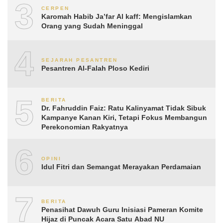
3
CERPEN
Karomah Habib Ja’far Al kaff: Mengislamkan
Orang yang Sudah Meninggal
4
SEJARAH PESANTREN
Pesantren Al-Falah Ploso Kediri
5
BERITA
Dr. Fahruddin Faiz: Ratu Kalinyamat Tidak Sibuk
Kampanye Kanan Kiri, Tetapi Fokus Membangun
Perekonomian Rakyatnya
6
OPINI
Idul Fitri dan Semangat Merayakan Perdamaian
7
BERITA
Penasihat Dawuh Guru Inisiasi Pameran Komite
Hijaz di Puncak Acara Satu Abad NU