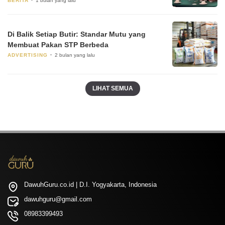
BERITA
1 bulan yang lalu
Di Balik Setiap Butir: Standar Mutu yang
Membuat Pakan STP Berbeda
ADVERTISING
2 bulan yang lalu
LIHAT SEMUA
DawuhGuru.co.id | D.I. Yogyakarta, Indonesia
dawuhguru@gmail.com
08983399493