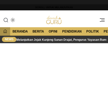
Lewati
ke
SCROLL UNTUK MELANJUTKAN
konten
Merawat Tradisi, Membangun
Dawuh Guru
Peradaban
BERANDA
BERITA
OPINI
PENDIDIKAN
POLITIK
PE
NEWS
Melanjutkan Jejak Kanjeng Sunan Drajat, Pengurus Yayasan Rum