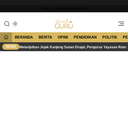
Lewati
ke
SCROLL UNTUK MELANJUTKAN
konten
Merawat Tradisi, Membangun
Dawuh Guru
Peradaban
BERANDA
BERITA
OPINI
PENDIDIKAN
POLITIK
PE
NEWS
Melanjutkan Jejak Kanjeng Sunan Drajat, Pengurus Yayasan Rum