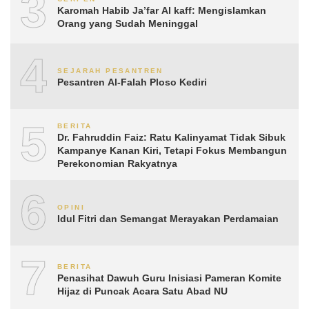
3
Karomah Habib Ja’far Al kaff: Mengislamkan
Orang yang Sudah Meninggal
4
SEJARAH PESANTREN
Pesantren Al-Falah Ploso Kediri
5
BERITA
Dr. Fahruddin Faiz: Ratu Kalinyamat Tidak Sibuk
Kampanye Kanan Kiri, Tetapi Fokus Membangun
Perekonomian Rakyatnya
6
OPINI
Idul Fitri dan Semangat Merayakan Perdamaian
7
BERITA
Penasihat Dawuh Guru Inisiasi Pameran Komite
Hijaz di Puncak Acara Satu Abad NU