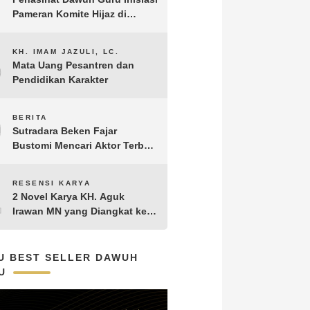
Pameran Komite Hijaz di
Puncak Acara Satu Abad NU
8
KH. IMAM JAZULI, LC.
Mata Uang Pesantren dan
Pendidikan Karakter
9
BERITA
Sutradara Beken Fajar
Bustomi Mencari Aktor Terbaik
untuk Film Penakluk Badai,
adaptasi dari Novel Biografi
10
RESENSI KARYA
KH. Hasyim Asy’ari karya KH.
2 Novel Karya KH. Aguk
Aguk Irawan MN
Irawan MN yang Diangkat ke
Layar Lebar
U BEST SELLER DAWUH
U