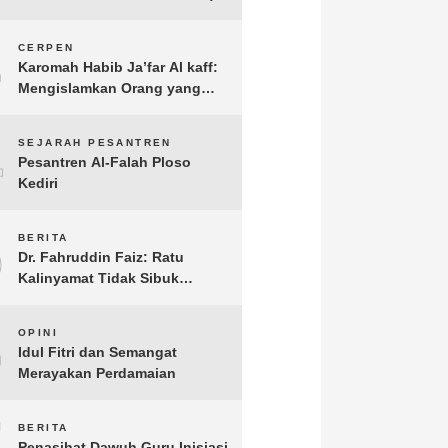
3
CERPEN
Karomah Habib Ja’far Al kaff:
Mengislamkan Orang yang
Sudah Meninggal
4
SEJARAH PESANTREN
Pesantren Al-Falah Ploso
Kediri
5
BERITA
Dr. Fahruddin Faiz: Ratu
Kalinyamat Tidak Sibuk
Kampanye Kanan Kiri, Tetapi
Fokus Membangun
6
OPINI
Perekonomian Rakyatnya
Idul Fitri dan Semangat
Merayakan Perdamaian
7
BERITA
Penasihat Dawuh Guru Inisiasi