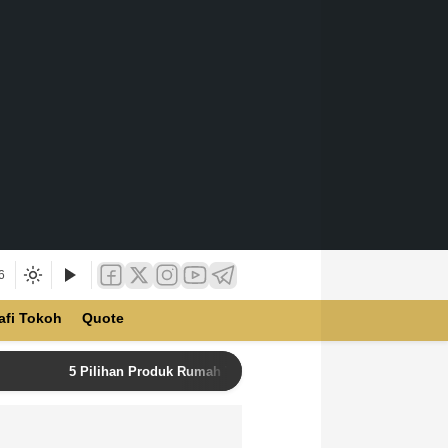
6
afi Tokoh
Quote
5 Pilihan Produk Rumah Tangga Terbaik di Unilever Store u