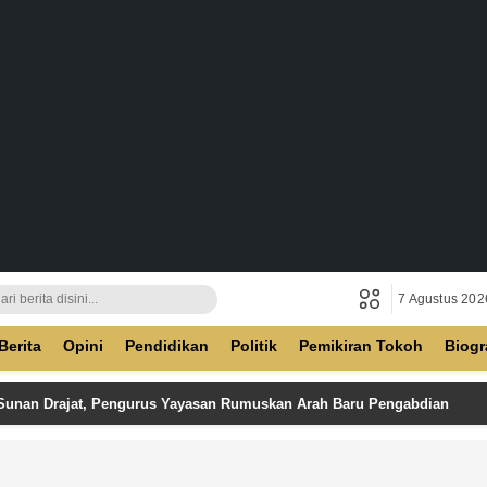
7 Agustus 202
ban
Berita
Opini
Pendidikan
Politik
Pemikiran Tokoh
Biogr
 Sunan Drajat, Pengurus Yayasan Rumuskan Arah Baru Pengabdian