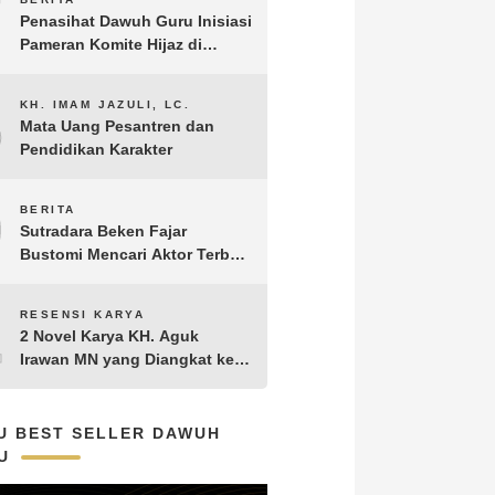
7
Penasihat Dawuh Guru Inisiasi
Pameran Komite Hijaz di
Puncak Acara Satu Abad NU
8
KH. IMAM JAZULI, LC.
Mata Uang Pesantren dan
Pendidikan Karakter
9
BERITA
Sutradara Beken Fajar
Bustomi Mencari Aktor Terbaik
untuk Film Penakluk Badai,
adaptasi dari Novel Biografi
10
RESENSI KARYA
KH. Hasyim Asy’ari karya KH.
2 Novel Karya KH. Aguk
Aguk Irawan MN
Irawan MN yang Diangkat ke
Layar Lebar
U BEST SELLER DAWUH
U