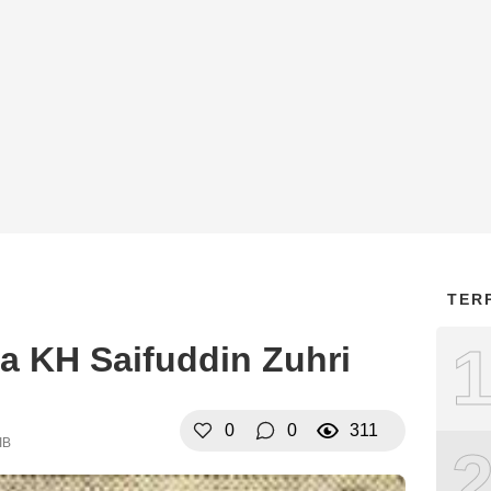
TER
ga KH Saifuddin Zuhri
0
0
311
IB