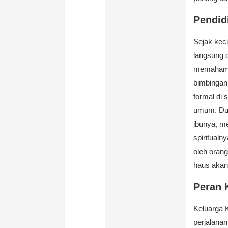
Pendid
Sejak kec
langsung d
memahami 
bimbingan
formal di
umum. Duk
ibunya, me
spiritual
oleh oran
haus akan
Peran 
Keluarga 
perjalanan