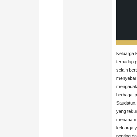
Keluarga 
terhadap 
selain ber
menyebark
mengadaka
berbagai p
Saudatun, 
yang teku
menanamkan
keluarga y
penting d