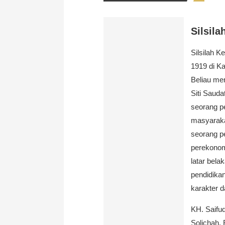
Silsila
Silsilah K
1919 di K
Beliau me
Siti Saud
seorang pe
masyarakat
seorang p
perekonom
latar bela
pendidika
karakter d
KH. Saifu
Solichah. 