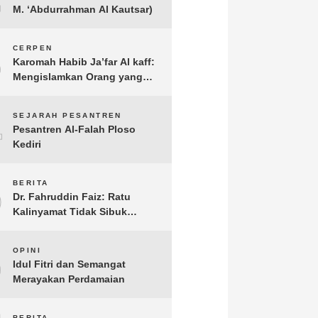
M. ‘Abdurrahman Al Kautsar)
3
CERPEN
Karomah Habib Ja’far Al kaff:
Mengislamkan Orang yang
Sudah Meninggal
4
SEJARAH PESANTREN
Pesantren Al-Falah Ploso
Kediri
5
BERITA
Dr. Fahruddin Faiz: Ratu
Kalinyamat Tidak Sibuk
Kampanye Kanan Kiri, Tetapi
Fokus Membangun
6
OPINI
Perekonomian Rakyatnya
Idul Fitri dan Semangat
Merayakan Perdamaian
BERITA