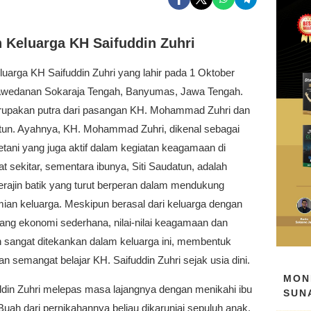
h Keluarga KH Saifuddin Zuhri
eluarga KH Saifuddin Zuhri yang lahir pada 1 Oktober
awedanan Sokaraja Tengah, Banyumas, Jawa Tengah.
rupakan putra dari pasangan KH. Mohammad Zuhri dan
atun. Ayahnya, KH. Mohammad Zuhri, dikenal sebagai
tani yang juga aktif dalam kegiatan keagamaan di
 sekitar, sementara ibunya, Siti Saudatun, adalah
erajin batik yang turut berperan dalam mendukung
ian keluarga. Meskipun berasal dari keluarga dengan
kang ekonomi sederhana, nilai-nilai keagamaan dan
n sangat ditekankan dalam keluarga ini, membentuk
an semangat belajar KH. Saifuddin Zuhri sejak usia dini.
MON
ddin Zuhri melepas masa lajangnya dengan menikahi ibu
SUN
Buah dari pernikahannya beliau dikaruniai sepuluh anak.