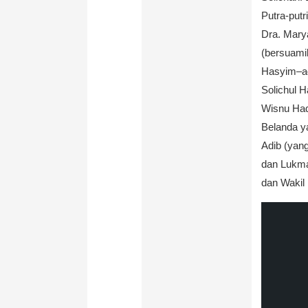
Putra-putr
Dra. Mary
(bersuamik
Hasyim–ad
Solichul H
Wisnu Had
Belanda y
Adib (yang
dan Lukma
dan Wakil