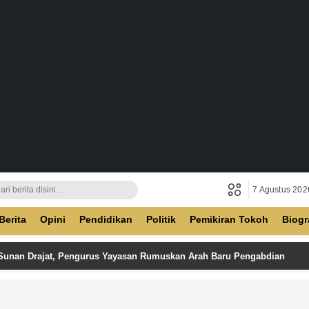
7 Agustus 202
ban
Berita
Opini
Pendidikan
Politik
Pemikiran Tokoh
Biogr
 Sunan Drajat, Pengurus Yayasan Rumuskan Arah Baru Pengabdian