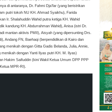
inya di antaranya, Dr. Fahmi Dja’far (yang beristrikan
am putri tokoh NU KH. Ahmad Syaikhu), Farida
an Ir. Shalahuddin Wahid putra ketiga KH. Wahid
ik kandung KH. Abdurrahman Wahid), Anisa (istri Dr.
adi mantan aktivis PMII), Aisyah (yang dipersunting Drs.
i), Andang FN, Baehaqi (berpendidikan di Kairo dan
ang menikah dengan Gitta Gadis Belanda, Julia, Annie,
 menikah dengan Yanti Ilyas putri KH. M. Ilyas)
n Hakim Saifuddin (kini Wakil Ketua Umum DPP PPP
 Ketua MPR-RI).