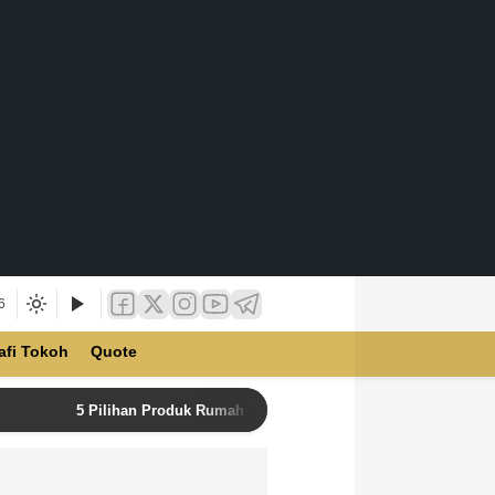
6
afi Tokoh
Quote
5 Pilihan Produk Rumah Tangga Terbaik di Unilever Store u