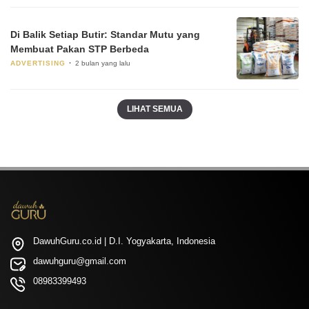
Di Balik Setiap Butir: Standar Mutu yang
Membuat Pakan STP Berbeda
ADVERTISING
2 bulan yang lalu
LIHAT SEMUA
DawuhGuru.co.id | D.I. Yogyakarta, Indonesia
dawuhguru@gmail.com
08983399493