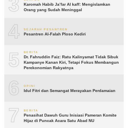
3
Karomah Habib Ja’far Al kaff: Mengislamkan
Orang yang Sudah Meninggal
4
SEJARAH PESANTREN
Pesantren Al-Falah Ploso Kediri
5
BERITA
Dr. Fahruddin Faiz: Ratu Kalinyamat Tidak Sibuk
Kampanye Kanan Kiri, Tetapi Fokus Membangun
Perekonomian Rakyatnya
6
OPINI
Idul Fitri dan Semangat Merayakan Perdamaian
7
BERITA
Penasihat Dawuh Guru Inisiasi Pameran Komite
Hijaz di Puncak Acara Satu Abad NU