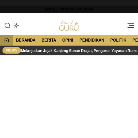
Lewati
ke
SCROLL UNTUK MELANJUTKAN
konten
Merawat Tradisi, Membangun
Dawuh Guru
Peradaban
BERANDA
BERITA
OPINI
PENDIDIKAN
POLITIK
PE
NEWS
Melanjutkan Jejak Kanjeng Sunan Drajat, Pengurus Yayasan Rum