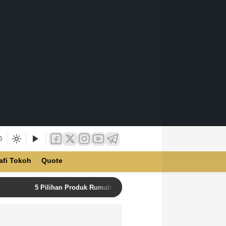
6
afi Tokoh
Quote
5 Pilihan Produk Rumah Tangga Terbaik di Unilever Store u