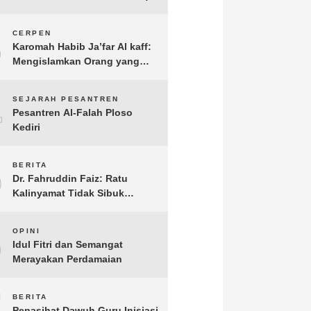
3
CERPEN
Karomah Habib Ja’far Al kaff:
Mengislamkan Orang yang
Sudah Meninggal
4
SEJARAH PESANTREN
Pesantren Al-Falah Ploso
Kediri
5
BERITA
Dr. Fahruddin Faiz: Ratu
Kalinyamat Tidak Sibuk
Kampanye Kanan Kiri, Tetapi
Fokus Membangun
6
OPINI
Perekonomian Rakyatnya
Idul Fitri dan Semangat
Merayakan Perdamaian
7
BERITA
Penasihat Dawuh Guru Inisiasi