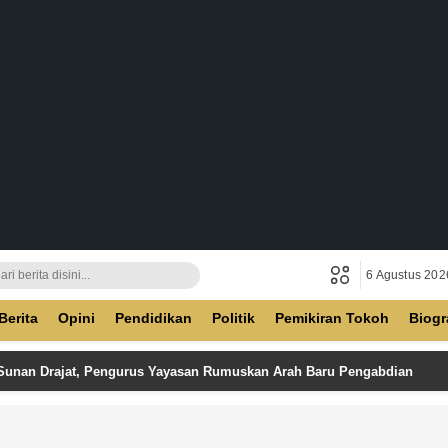
6 Agustus 202
ban
Berita
Opini
Pendidikan
Politik
Pemikiran Tokoh
Biogr
 Sunan Drajat, Pengurus Yayasan Rumuskan Arah Baru Pengabdian