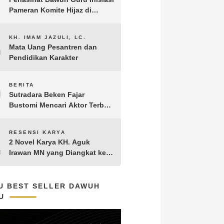
Pameran Komite Hijaz di
Puncak Acara Satu Abad NU
8
KH. IMAM JAZULI, LC.
Mata Uang Pesantren dan
Pendidikan Karakter
9
BERITA
Sutradara Beken Fajar
Bustomi Mencari Aktor Terbaik
untuk Film Penakluk Badai,
adaptasi dari Novel Biografi
10
RESENSI KARYA
KH. Hasyim Asy’ari karya KH.
2 Novel Karya KH. Aguk
Aguk Irawan MN
Irawan MN yang Diangkat ke
Layar Lebar
U BEST SELLER DAWUH
U