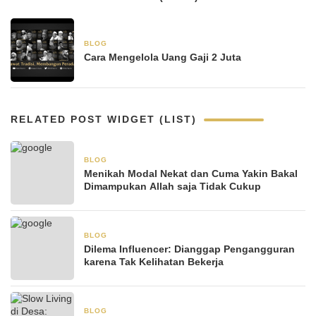
BLOG
24 Juni 2021
Cara Mengelola Uang Gaji 2 Juta
RELATED POST WIDGET (LIST)
BLOG
5 Januari 2026
Menikah Modal Nekat dan Cuma Yakin Bakal
Dimampukan Allah saja Tidak Cukup
BLOG
5 Januari 2026
Dilema Influencer: Dianggap Pengangguran
karena Tak Kelihatan Bekerja
BLOG
3 Januari 2026