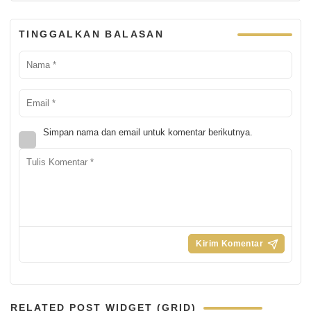
TINGGALKAN BALASAN
Simpan nama dan email untuk komentar berikutnya.
RELATED POST WIDGET (GRID)