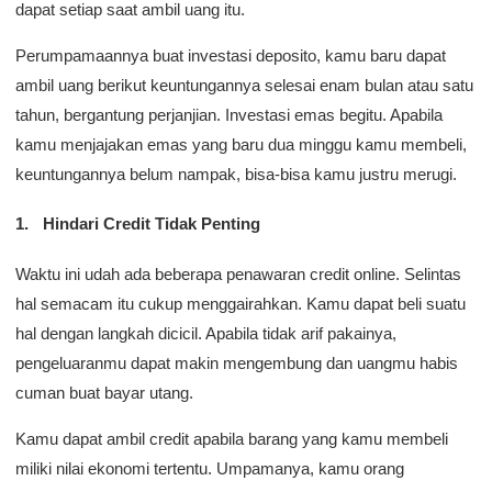
dapat setiap saat ambil uang itu.
Perumpamaannya buat investasi deposito, kamu baru dapat
ambil uang berikut keuntungannya selesai enam bulan atau satu
tahun, bergantung perjanjian. Investasi emas begitu. Apabila
kamu menjajakan emas yang baru dua minggu kamu membeli,
keuntungannya belum nampak, bisa-bisa kamu justru merugi.
Hindari Credit Tidak Penting
Waktu ini udah ada beberapa penawaran credit online. Selintas
hal semacam itu cukup menggairahkan. Kamu dapat beli suatu
hal dengan langkah dicicil. Apabila tidak arif pakainya,
pengeluaranmu dapat makin mengembung dan uangmu habis
cuman buat bayar utang.
Kamu dapat ambil credit apabila barang yang kamu membeli
miliki nilai ekonomi tertentu. Umpamanya, kamu orang