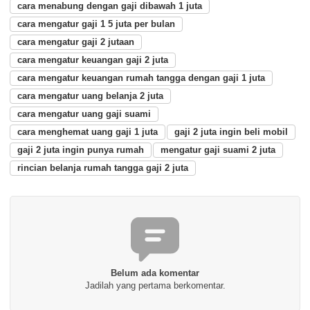
cara menabung dengan gaji dibawah 1 juta
cara mengatur gaji 1 5 juta per bulan
cara mengatur gaji 2 jutaan
cara mengatur keuangan gaji 2 juta
cara mengatur keuangan rumah tangga dengan gaji 1 juta
cara mengatur uang belanja 2 juta
cara mengatur uang gaji suami
cara menghemat uang gaji 1 juta
gaji 2 juta ingin beli mobil
gaji 2 juta ingin punya rumah
mengatur gaji suami 2 juta
rincian belanja rumah tangga gaji 2 juta
Belum ada komentar
Jadilah yang pertama berkomentar.