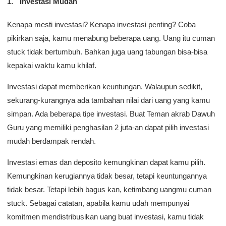
Investasi Mudah
Kenapa mesti investasi? Kenapa investasi penting? Coba
pikirkan saja, kamu menabung beberapa uang. Uang itu cuman
stuck tidak bertumbuh. Bahkan juga uang tabungan bisa-bisa
kepakai waktu kamu khilaf.
Investasi dapat memberikan keuntungan. Walaupun sedikit,
sekurang-kurangnya ada tambahan nilai dari uang yang kamu
simpan. Ada beberapa tipe investasi. Buat Teman akrab Dawuh
Guru yang memiliki penghasilan 2 juta-an dapat pilih investasi
mudah berdampak rendah.
Investasi emas dan deposito kemungkinan dapat kamu pilih.
Kemungkinan kerugiannya tidak besar, tetapi keuntungannya
tidak besar. Tetapi lebih bagus kan, ketimbang uangmu cuman
stuck. Sebagai catatan, apabila kamu udah mempunyai
komitmen mendistribusikan uang buat investasi, kamu tidak