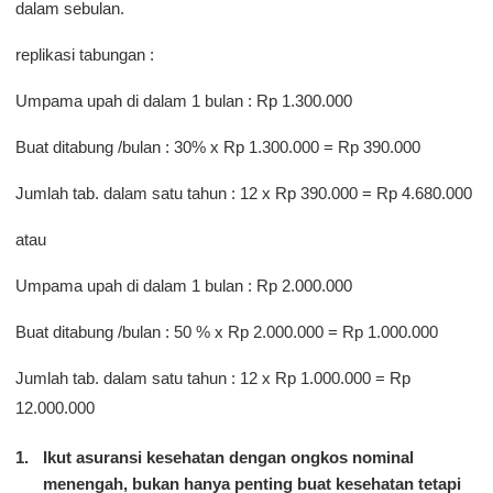
dalam sebulan.
replikasi tabungan :
Umpama upah di dalam 1 bulan : Rp 1.300.000
Buat ditabung /bulan : 30% x Rp 1.300.000 = Rp 390.000
Jumlah tab. dalam satu tahun : 12 x Rp 390.000 = Rp 4.680.000
atau
Umpama upah di dalam 1 bulan : Rp 2.000.000
Buat ditabung /bulan : 50 % x Rp 2.000.000 = Rp 1.000.000
Jumlah tab. dalam satu tahun : 12 x Rp 1.000.000 = Rp
12.000.000
Ikut asuransi kesehatan dengan ongkos nominal
menengah, bukan hanya penting buat kesehatan tetapi