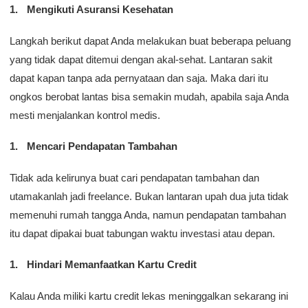
Mengikuti Asuransi Kesehatan
Langkah berikut dapat Anda melakukan buat beberapa peluang
yang tidak dapat ditemui dengan akal-sehat. Lantaran sakit
dapat kapan tanpa ada pernyataan dan saja. Maka dari itu
ongkos berobat lantas bisa semakin mudah, apabila saja Anda
mesti menjalankan kontrol medis.
Mencari Pendapatan Tambahan
Tidak ada kelirunya buat cari pendapatan tambahan dan
utamakanlah jadi freelance. Bukan lantaran upah dua juta tidak
memenuhi rumah tangga Anda, namun pendapatan tambahan
itu dapat dipakai buat tabungan waktu investasi atau depan.
Hindari Memanfaatkan Kartu Credit
Kalau Anda miliki kartu credit lekas meninggalkan sekarang ini