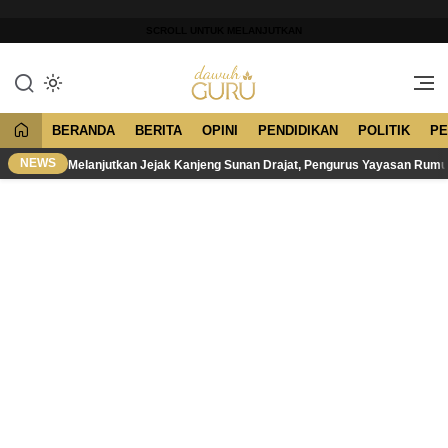
Lewati
ke
SCROLL UNTUK MELANJUTKAN
konten
Merawat Tradisi, Membangun
Dawuh Guru
Peradaban
BERANDA
BERITA
OPINI
PENDIDIKAN
POLITIK
PE
NEWS
Melanjutkan Jejak Kanjeng Sunan Drajat, Pengurus Yayasan Rum