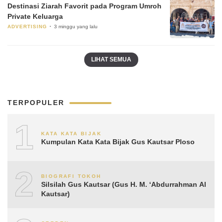
Destinasi Ziarah Favorit pada Program Umroh
Private Keluarga
ADVERTISING
3 minggu yang lalu
LIHAT SEMUA
TERPOPULER
1
KATA KATA BIJAK
Kumpulan Kata Kata Bijak Gus Kautsar Ploso
2
BIOGRAFI TOKOH
Silsilah Gus Kautsar (Gus H. M. ‘Abdurrahman Al
Kautsar)