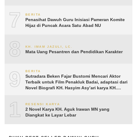
7
BERITA
Penasihat Dawuh Guru Inisiasi Pameran Komite
Hijaz di Puncak Acara Satu Abad NU
8
KH. IMAM JAZULI, LC.
Mata Uang Pesantren dan Pendidikan Karakter
9
BERITA
Sutradara Beken Fajar Bustomi Mencari Aktor
Terbaik untuk Film Penakluk Badai, adaptasi dari
Novel Biografi KH. Hasyim Asy’ari karya KH.
Aguk Irawan MN
10
RESENSI KARYA
2 Novel Karya KH. Aguk Irawan MN yang
Diangkat ke Layar Lebar