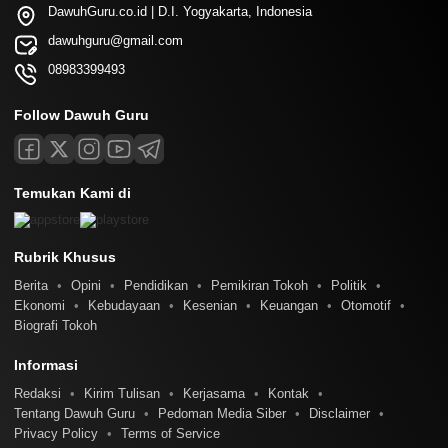
DawuhGuru.co.id | D.I. Yogyakarta, Indonesia
dawuhguru@gmail.com
08983399493
Follow Dawuh Guru
Temukan Kami di
Rubrik Khusus
Berita
Opini
Pendidikan
Pemikiran Tokoh
Politik
Ekonomi
Kebudayaan
Kesenian
Keuangan
Otomotif
Biografi Tokoh
Informasi
Redaksi
Kirim Tulisan
Kerjasama
Kontak
Tentang Dawuh Guru
Pedoman Media Siber
Disclaimer
Privacy Policy
Terms of Service