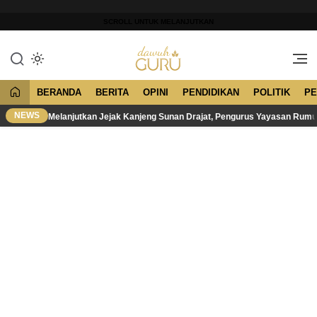
Lewati
ke
SCROLL UNTUK MELANJUTKAN
konten
Merawat Tradisi, Membangun
Dawuh Guru
Peradaban
BERANDA
BERITA
OPINI
PENDIDIKAN
POLITIK
PE
NEWS
Melanjutkan Jejak Kanjeng Sunan Drajat, Pengurus Yayasan Rum