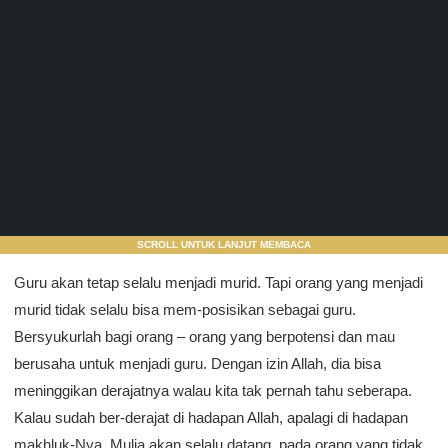
SCROLL UNTUK LANJUT MEMBACA
Guru akan tetap selalu menjadi murid. Tapi orang yang menjadi
murid tidak selalu bisa mem-posisikan sebagai guru.
Bersyukurlah bagi orang – orang yang berpotensi dan mau
berusaha untuk menjadi guru. Dengan izin Allah, dia bisa
meninggikan derajatnya walau kita tak pernah tahu seberapa.
Kalau sudah ber-derajat di hadapan Allah, apalagi di hadapan
makhluk-Nya. Mulia akan selalu datang, pada orang yang tidak