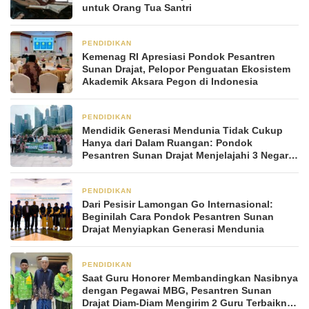
untuk Orang Tua Santri
PENDIDIKAN
2 bulan yang lalu
Kemenag RI Apresiasi Pondok Pesantren
Sunan Drajat, Pelopor Penguatan Ekosistem
Akademik Aksara Pegon di Indonesia
PENDIDIKAN
2 bulan yang lalu
Mendidik Generasi Mendunia Tidak Cukup
Hanya dari Dalam Ruangan: Pondok
Pesantren Sunan Drajat Menjelajahi 3 Negara
dalam Rihlah Ilmiah Internasional
PENDIDIKAN
2 bulan yang lalu
Dari Pesisir Lamongan Go Internasional:
Beginilah Cara Pondok Pesantren Sunan
Drajat Menyiapkan Generasi Mendunia
PENDIDIKAN
2 bulan yang lalu
Saat Guru Honorer Membandingkan Nasibnya
dengan Pegawai MBG, Pesantren Sunan
Drajat Diam-Diam Mengirim 2 Guru Terbaiknya