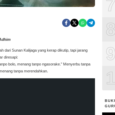
 Adhim
h dari Sunan Kalijaga yang kerap dikutip, tapi jarang
r diresapi:
tanpo bolo, menang tanpo ngasorake.” Menyerbu tanpa
menang tanpa merendahkan.
BUK
GUR