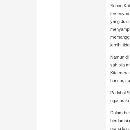
Sunan Kali
tersenyum 
yang dulu 
menyampai
memanggil
jernih, tid
Namun di m
sah bila m
Kita mera
hancur, s
Padahal S
ngasorake
Dalam bah
berdamai 
orang lain,