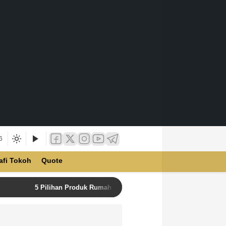
6
afi Tokoh
Quote
5 Pilihan Produk Rumah Tangga Terbaik di Unilever Store u