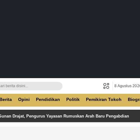
8 Agustus 202
ban
Berita
Opini
Pendidikan
Politik
Pemikiran Tokoh
Biogr
 Sunan Drajat, Pengurus Yayasan Rumuskan Arah Baru Pengabdian