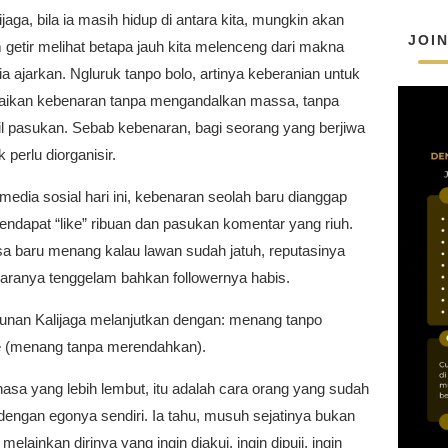
jaga, bila ia masih hidup di antara kita, mungkin akan
JOI
getir melihat betapa jauh kita melenceng dari makna
ia ajarkan. Ngluruk tanpo bolo, artinya keberanian untuk
kan kebenaran tanpa mengandalkan massa, tanpa
 pasukan. Sebab kebenaran, bagi seorang yang berjiwa
ak perlu diorganisir.
edia sosial hari ini, kebenaran seolah baru dianggap
endapat “like” ribuan dan pasukan komentar yang riuh.
sa baru menang kalau lawan sudah jatuh, reputasinya
uaranya tenggelam bahkan followernya habis.
unan Kalijaga melanjutkan dengan: menang tanpo
 (menang tanpa merendahkan).
asa yang lebih lembut, itu adalah cara orang yang sudah
dengan egonya sendiri. Ia tahu, musuh sejatinya bukan
 melainkan dirinya yang ingin diakui, ingin dipuji, ingin