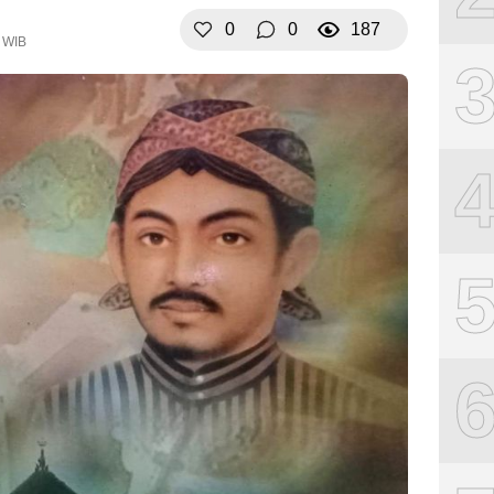
0
0
187
0 WIB