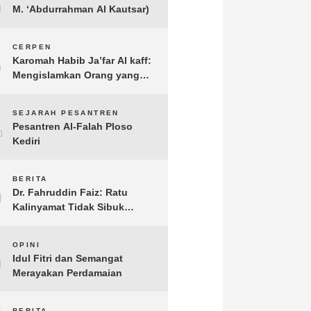
M. ‘Abdurrahman Al Kautsar)
3
CERPEN
Karomah Habib Ja’far Al kaff:
Mengislamkan Orang yang
Sudah Meninggal
4
SEJARAH PESANTREN
Pesantren Al-Falah Ploso
Kediri
5
BERITA
Dr. Fahruddin Faiz: Ratu
Kalinyamat Tidak Sibuk
Kampanye Kanan Kiri, Tetapi
Fokus Membangun
6
OPINI
Perekonomian Rakyatnya
Idul Fitri dan Semangat
Merayakan Perdamaian
BERITA