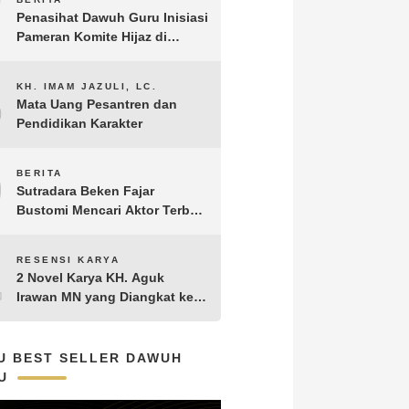
7
Penasihat Dawuh Guru Inisiasi
Pameran Komite Hijaz di
Puncak Acara Satu Abad NU
8
KH. IMAM JAZULI, LC.
Mata Uang Pesantren dan
Pendidikan Karakter
9
BERITA
Sutradara Beken Fajar
Bustomi Mencari Aktor Terbaik
untuk Film Penakluk Badai,
adaptasi dari Novel Biografi
10
RESENSI KARYA
KH. Hasyim Asy’ari karya KH.
2 Novel Karya KH. Aguk
Aguk Irawan MN
Irawan MN yang Diangkat ke
Layar Lebar
U BEST SELLER DAWUH
U