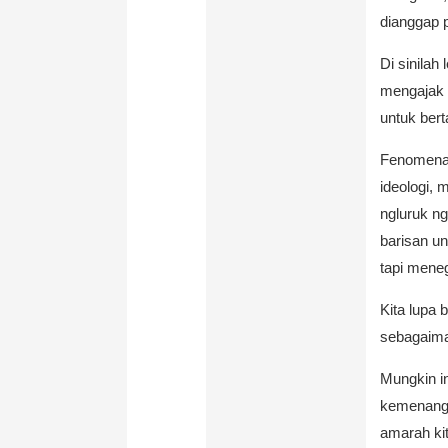
dianggap p
Di sinilah
mengajak 
untuk bert
Fenomena b
ideologi,
ngluruk n
barisan un
tapi mene
Kita lupa
sebagaima
Mungkin in
kemenangan
amarah kit