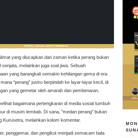
SCROLL UNTUK LANJUT MEMBACA
limat yang diucapkan dari zaman ketika perang bukan
 senjata, melainkan juga soal jiwa. Sebuah
naan yang barangkali semakin kehilangan gema di era
i mana “perang” justru berpindah ke layar-layar kecil, di
ngan yang gemetar oleh amarah dan pembenaran.
 melihat bagaimana pertengkaran di media sosial tumbuh
amur di musim lembab. Di sana, “medan perang” bukan
ng Kurusetra, melainkan kolom komentar.
MON
SUN
er, penggemar, dan pengikut menjadi semacam bala