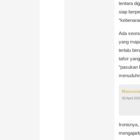
tentara di
siap berp
“kebenara
Ada seora
yang mapa
terlalu be
tafsir yan
“pasukan 
menuduhny
Manusia
30 April 202
Ironisnya
mengajark