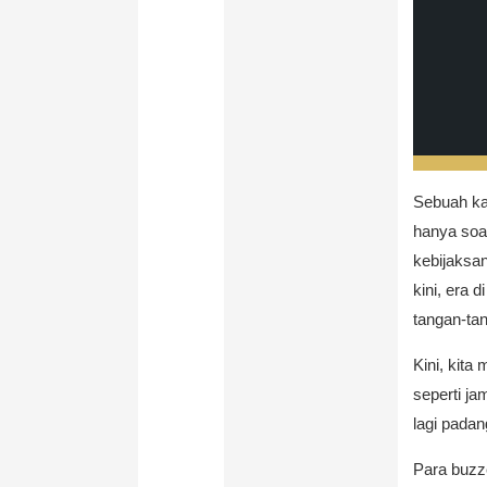
Sebuah ka
hanya soal
kebijaksa
kini, era d
tangan-ta
Kini, kita
seperti j
lagi pada
Para buzz