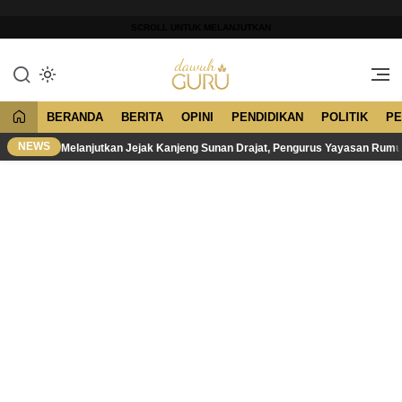
Lewati
ke
SCROLL UNTUK MELANJUTKAN
konten
Merawat Tradisi, Membangun
Dawuh Guru
Peradaban
BERANDA
BERITA
OPINI
PENDIDIKAN
POLITIK
PE
NEWS
Melanjutkan Jejak Kanjeng Sunan Drajat, Pengurus Yayasan Rum