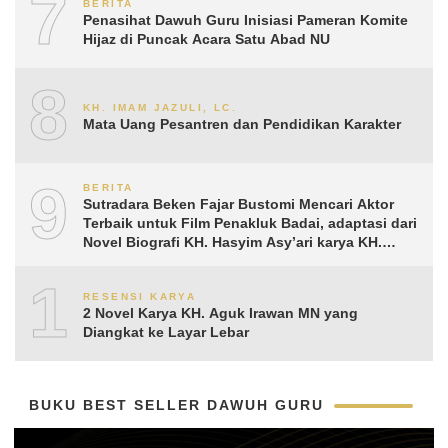
7
BERITA
Penasihat Dawuh Guru Inisiasi Pameran Komite
Hijaz di Puncak Acara Satu Abad NU
8
KH. IMAM JAZULI, LC.
Mata Uang Pesantren dan Pendidikan Karakter
9
BERITA
Sutradara Beken Fajar Bustomi Mencari Aktor
Terbaik untuk Film Penakluk Badai, adaptasi dari
Novel Biografi KH. Hasyim Asy’ari karya KH.
Aguk Irawan MN
10
RESENSI KARYA
2 Novel Karya KH. Aguk Irawan MN yang
Diangkat ke Layar Lebar
BUKU BEST SELLER DAWUH GURU