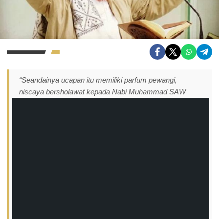
“Seandainya ucapan itu memiliki parfum pewangi,
niscaya bersholawat kepada Nabi Muhammad SAW