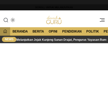
Lewati
ke
SCROLL UNTUK MELANJUTKAN
konten
Merawat Tradisi, Membangun
Dawuh Guru
Peradaban
BERANDA
BERITA
OPINI
PENDIDIKAN
POLITIK
PE
NEWS
Melanjutkan Jejak Kanjeng Sunan Drajat, Pengurus Yayasan Rum