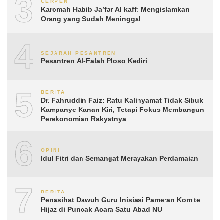
3
CERPEN
Karomah Habib Ja’far Al kaff: Mengislamkan
Orang yang Sudah Meninggal
4
SEJARAH PESANTREN
Pesantren Al-Falah Ploso Kediri
5
BERITA
Dr. Fahruddin Faiz: Ratu Kalinyamat Tidak Sibuk
Kampanye Kanan Kiri, Tetapi Fokus Membangun
Perekonomian Rakyatnya
6
OPINI
Idul Fitri dan Semangat Merayakan Perdamaian
7
BERITA
Penasihat Dawuh Guru Inisiasi Pameran Komite
Hijaz di Puncak Acara Satu Abad NU