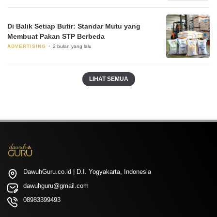
Di Balik Setiap Butir: Standar Mutu yang
Membuat Pakan STP Berbeda
ADVERTISING
2 bulan yang lalu
LIHAT SEMUA
DawuhGuru.co.id | D.I. Yogyakarta, Indonesia
dawuhguru@gmail.com
08983399493