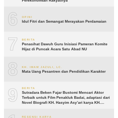
Perekonomian Rakyatnya
6
OPINI
Idul Fitri dan Semangat Merayakan Perdamaian
7
BERITA
Penasihat Dawuh Guru Inisiasi Pameran Komite
Hijaz di Puncak Acara Satu Abad NU
8
KH. IMAM JAZULI, LC.
Mata Uang Pesantren dan Pendidikan Karakter
9
BERITA
Sutradara Beken Fajar Bustomi Mencari Aktor
Terbaik untuk Film Penakluk Badai, adaptasi dari
Novel Biografi KH. Hasyim Asy’ari karya KH.
Aguk Irawan MN
RESENSI KARYA