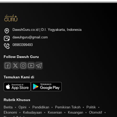
DawuhGuru.co.id | D.I. Yogyakarta, Indonesia
dawuhguru@gmail.com
08983399493
Follow Dawuh Guru
Temukan Kami di
Rubrik Khusus
Berita
Opini
Pendidikan
Pemikiran Tokoh
Politik
Ekonomi
Kebudayaan
Kesenian
Keuangan
Otomotif