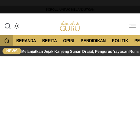
Lewati
ke
SCROLL UNTUK MELANJUTKAN
konten
Merawat Tradisi, Membangun
Dawuh Guru
Peradaban
BERANDA
BERITA
OPINI
PENDIDIKAN
POLITIK
PE
NEWS
Melanjutkan Jejak Kanjeng Sunan Drajat, Pengurus Yayasan Rum