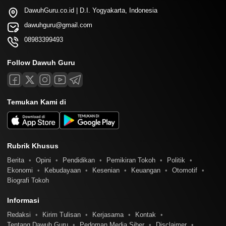
DawuhGuru.co.id | D.I. Yogyakarta, Indonesia
dawuhguru@gmail.com
08983399493
Follow Dawuh Guru
Temukan Kami di
Rubrik Khusus
Berita
Opini
Pendidikan
Pemikiran Tokoh
Politik
Ekonomi
Kebudayaan
Kesenian
Keuangan
Otomotif
Biografi Tokoh
Informasi
Redaksi
Kirim Tulisan
Kerjasama
Kontak
Tentang Dawuh Guru
Pedoman Media Siber
Disclaimer