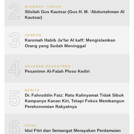
2
BIOGRAFI TOKOH
Silsilah Gus Kautsar (Gus H. M. ‘Abdurrahman Al
Kautsar)
3
CERPEN
Karomah Habib Ja’far Al kaff: Mengislamkan
Orang yang Sudah Meninggal
4
SEJARAH PESANTREN
Pesantren Al-Falah Ploso Kediri
5
BERITA
Dr. Fahruddin Faiz: Ratu Kalinyamat Tidak Sibuk
Kampanye Kanan Kiri, Tetapi Fokus Membangun
Perekonomian Rakyatnya
6
OPINI
Idul Fitri dan Semangat Merayakan Perdamaian