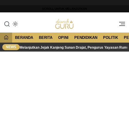
Lewati
ke
SCROLL UNTUK MELANJUTKAN
konten
Merawat Tradisi, Membangun
Dawuh Guru
Peradaban
BERANDA
BERITA
OPINI
PENDIDIKAN
POLITIK
PE
NEWS
Melanjutkan Jejak Kanjeng Sunan Drajat, Pengurus Yayasan Rum