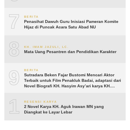
7
BERITA
Penasihat Dawuh Guru Inisiasi Pameran Komite
Hijaz di Puncak Acara Satu Abad NU
8
KH. IMAM JAZULI, LC.
Mata Uang Pesantren dan Pendidikan Karakter
9
BERITA
Sutradara Beken Fajar Bustomi Mencari Aktor
Terbaik untuk Film Penakluk Badai, adaptasi dari
Novel Biografi KH. Hasyim Asy’ari karya KH.
Aguk Irawan MN
10
RESENSI KARYA
2 Novel Karya KH. Aguk Irawan MN yang
Diangkat ke Layar Lebar