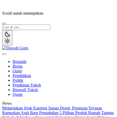
Lewati
ke
Scroll untuk melanjutkan
konten
Dawuh Guru
Merawat Tradisi, Membangun Peradaban
Beranda
Berita
Opini
Pendidikan
Politik
Pemikiran Tokoh
Biografi Tokoh
Quote
News
Melanjutkan Jejak Kanjeng Sunan Drajat, Pengurus Yayasan
Rumuskan Arah Baru Pengabdian
5 Pilihan Produk Rumah Tangga