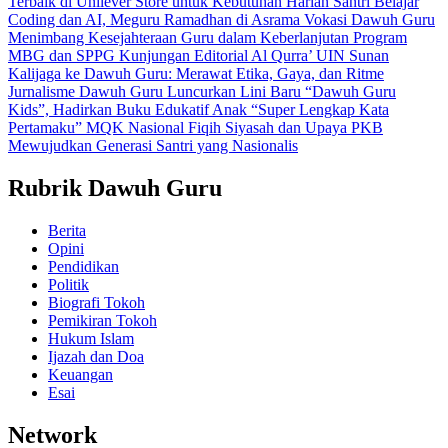
Terbaik di Unilever Store untuk Kebutuhan Harian
Santri Belajar
Coding dan AI, Meguru Ramadhan di Asrama Vokasi Dawuh Guru
Menimbang Kesejahteraan Guru dalam Keberlanjutan Program
MBG dan SPPG
Kunjungan Editorial Al Qurra’ UIN Sunan
Kalijaga ke Dawuh Guru: Merawat Etika, Gaya, dan Ritme
Jurnalisme
Dawuh Guru Luncurkan Lini Baru “Dawuh Guru
Kids”, Hadirkan Buku Edukatif Anak “Super Lengkap Kata
Pertamaku”
MQK Nasional Fiqih Siyasah dan Upaya PKB
Mewujudkan Generasi Santri yang Nasionalis
Rubrik Dawuh Guru
Berita
Opini
Pendidikan
Politik
Biografi Tokoh
Pemikiran Tokoh
Hukum Islam
Ijazah dan Doa
Keuangan
Esai
Network