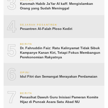
3
Karomah Habib Ja’far Al kaff: Mengislamkan
Orang yang Sudah Meninggal
4
SEJARAH PESANTREN
Pesantren Al-Falah Ploso Kediri
5
BERITA
Dr. Fahruddin Faiz: Ratu Kalinyamat Tidak Sibuk
Kampanye Kanan Kiri, Tetapi Fokus Membangun
Perekonomian Rakyatnya
6
OPINI
Idul Fitri dan Semangat Merayakan Perdamaian
7
BERITA
Penasihat Dawuh Guru Inisiasi Pameran Komite
Hijaz di Puncak Acara Satu Abad NU