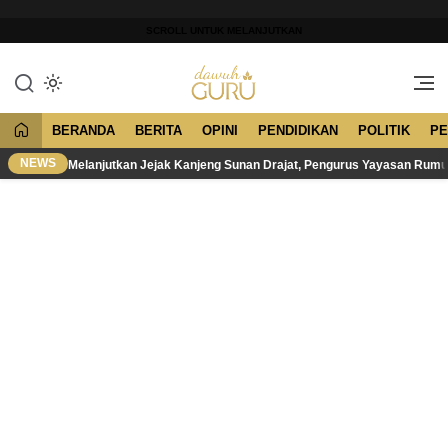
Lewati
ke
SCROLL UNTUK MELANJUTKAN
konten
Merawat Tradisi, Membangun
Dawuh Guru
Peradaban
BERANDA
BERITA
OPINI
PENDIDIKAN
POLITIK
PE
NEWS
Melanjutkan Jejak Kanjeng Sunan Drajat, Pengurus Yayasan Rum