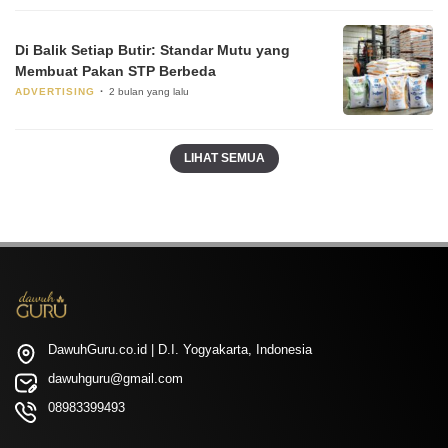
Di Balik Setiap Butir: Standar Mutu yang
Membuat Pakan STP Berbeda
ADVERTISING
2 bulan yang lalu
LIHAT SEMUA
DawuhGuru.co.id | D.I. Yogyakarta, Indonesia
dawuhguru@gmail.com
08983399493