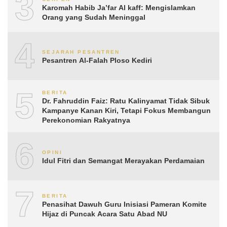
3
Karomah Habib Ja’far Al kaff: Mengislamkan
Orang yang Sudah Meninggal
4
SEJARAH PESANTREN
Pesantren Al-Falah Ploso Kediri
5
BERITA
Dr. Fahruddin Faiz: Ratu Kalinyamat Tidak Sibuk
Kampanye Kanan Kiri, Tetapi Fokus Membangun
Perekonomian Rakyatnya
6
OPINI
Idul Fitri dan Semangat Merayakan Perdamaian
7
BERITA
Penasihat Dawuh Guru Inisiasi Pameran Komite
Hijaz di Puncak Acara Satu Abad NU