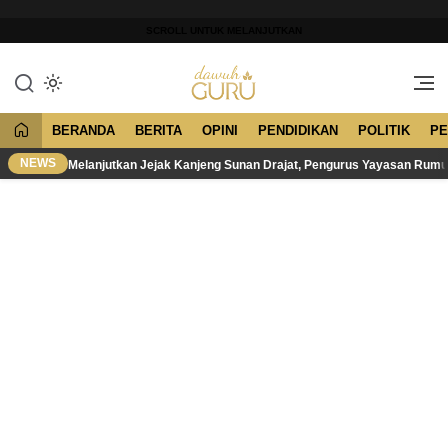
Lewati
ke
SCROLL UNTUK MELANJUTKAN
konten
Merawat Tradisi, Membangun
Dawuh Guru
Peradaban
BERANDA
BERITA
OPINI
PENDIDIKAN
POLITIK
PE
NEWS
Melanjutkan Jejak Kanjeng Sunan Drajat, Pengurus Yayasan Rum