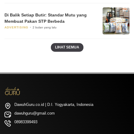
Di Balik Setiap Butir: Standar Mutu yang
Membuat Pakan STP Berbeda
ADVERTISING
2 bulan yang lalu
LIHAT SEMUA
DawuhGuru.co.id | D.I. Yogyakarta, Indonesia
dawuhguru@gmail.com
08983399493