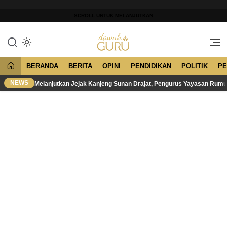
Lewati
ke
SCROLL UNTUK MELANJUTKAN
konten
Merawat Tradisi, Membangun
Dawuh Guru
Peradaban
BERANDA
BERITA
OPINI
PENDIDIKAN
POLITIK
PE
NEWS
Melanjutkan Jejak Kanjeng Sunan Drajat, Pengurus Yayasan Rum