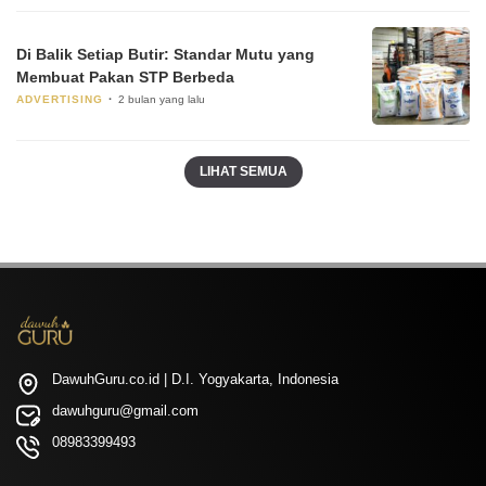
Di Balik Setiap Butir: Standar Mutu yang
Membuat Pakan STP Berbeda
ADVERTISING
2 bulan yang lalu
LIHAT SEMUA
DawuhGuru.co.id | D.I. Yogyakarta, Indonesia
dawuhguru@gmail.com
08983399493