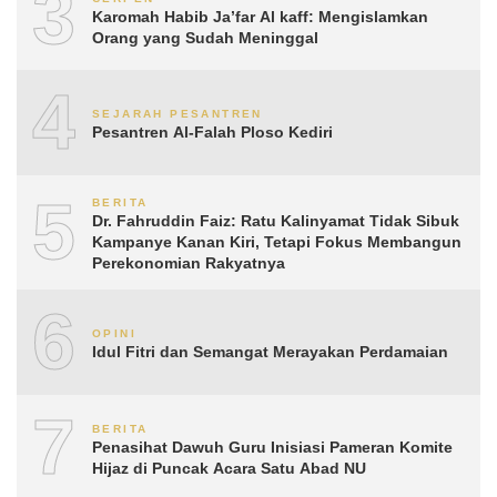
3
Karomah Habib Ja’far Al kaff: Mengislamkan
Orang yang Sudah Meninggal
4
SEJARAH PESANTREN
Pesantren Al-Falah Ploso Kediri
5
BERITA
Dr. Fahruddin Faiz: Ratu Kalinyamat Tidak Sibuk
Kampanye Kanan Kiri, Tetapi Fokus Membangun
Perekonomian Rakyatnya
6
OPINI
Idul Fitri dan Semangat Merayakan Perdamaian
7
BERITA
Penasihat Dawuh Guru Inisiasi Pameran Komite
Hijaz di Puncak Acara Satu Abad NU