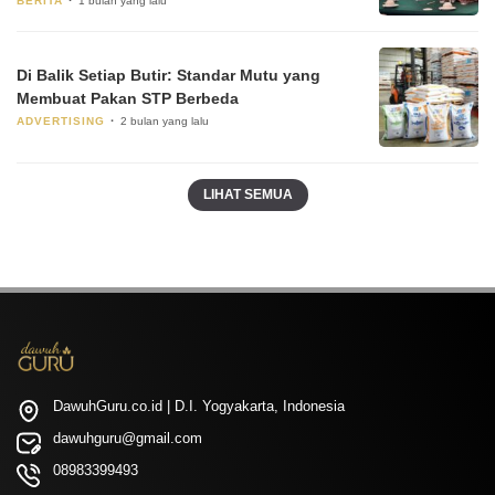
BERITA
1 bulan yang lalu
Di Balik Setiap Butir: Standar Mutu yang
Membuat Pakan STP Berbeda
ADVERTISING
2 bulan yang lalu
LIHAT SEMUA
DawuhGuru.co.id | D.I. Yogyakarta, Indonesia
dawuhguru@gmail.com
08983399493