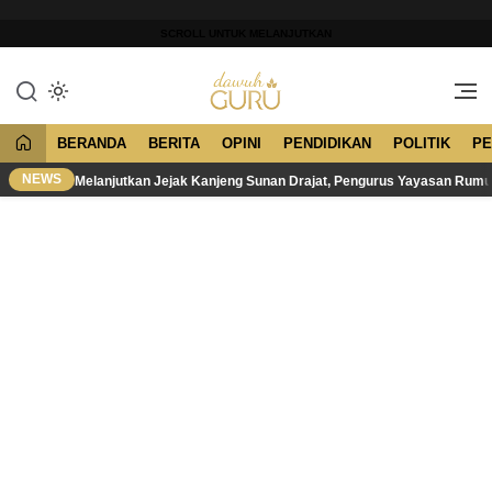
Lewati
ke
SCROLL UNTUK MELANJUTKAN
konten
Merawat Tradisi, Membangun
Dawuh Guru
Peradaban
BERANDA
BERITA
OPINI
PENDIDIKAN
POLITIK
PE
NEWS
Melanjutkan Jejak Kanjeng Sunan Drajat, Pengurus Yayasan Rum