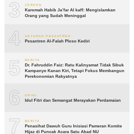
3
CERPEN
Karomah Habib Ja’far Al kaff: Mengislamkan
Orang yang Sudah Meninggal
4
SEJARAH PESANTREN
Pesantren Al-Falah Ploso Kediri
5
BERITA
Dr. Fahruddin Faiz: Ratu Kalinyamat Tidak Sibuk
Kampanye Kanan Kiri, Tetapi Fokus Membangun
Perekonomian Rakyatnya
6
OPINI
Idul Fitri dan Semangat Merayakan Perdamaian
7
BERITA
Penasihat Dawuh Guru Inisiasi Pameran Komite
Hijaz di Puncak Acara Satu Abad NU