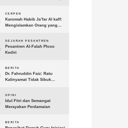
3
CERPEN
Karomah Habib Ja’far Al kaff:
Mengislamkan Orang yang
Sudah Meninggal
4
SEJARAH PESANTREN
Pesantren Al-Falah Ploso
Kediri
5
BERITA
Dr. Fahruddin Faiz: Ratu
Kalinyamat Tidak Sibuk
Kampanye Kanan Kiri, Tetapi
Fokus Membangun
6
OPINI
Perekonomian Rakyatnya
Idul Fitri dan Semangat
Merayakan Perdamaian
7
BERITA
Penasihat Dawuh Guru Inisiasi