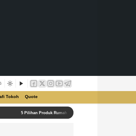
6
afi Tokoh
Quote
5 Pilihan Produk Rumah Tangga Terbaik di Unilever Store u