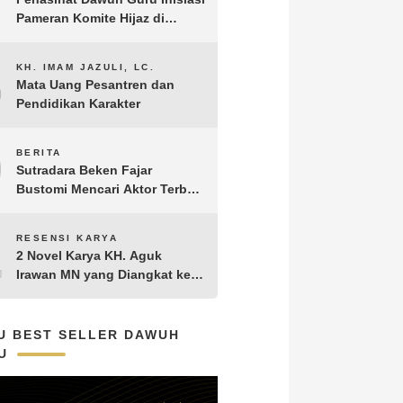
Pameran Komite Hijaz di
Puncak Acara Satu Abad NU
8
KH. IMAM JAZULI, LC.
Mata Uang Pesantren dan
Pendidikan Karakter
9
BERITA
Sutradara Beken Fajar
Bustomi Mencari Aktor Terbaik
untuk Film Penakluk Badai,
adaptasi dari Novel Biografi
10
RESENSI KARYA
KH. Hasyim Asy’ari karya KH.
2 Novel Karya KH. Aguk
Aguk Irawan MN
Irawan MN yang Diangkat ke
Layar Lebar
U BEST SELLER DAWUH
U