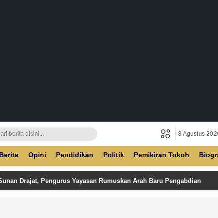
8 Agustus 202
ban
Berita
Opini
Pendidikan
Politik
Pemikiran Tokoh
Biogr
 Sunan Drajat, Pengurus Yayasan Rumuskan Arah Baru Pengabdian