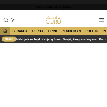
Lewati
ke
SCROLL UNTUK MELANJUTKAN
konten
Merawat Tradisi, Membangun
Dawuh Guru
Peradaban
BERANDA
BERITA
OPINI
PENDIDIKAN
POLITIK
PE
NEWS
Melanjutkan Jejak Kanjeng Sunan Drajat, Pengurus Yayasan Rum