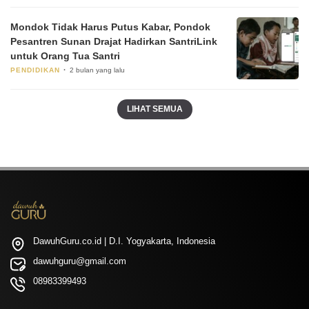
Mondok Tidak Harus Putus Kabar, Pondok
Pesantren Sunan Drajat Hadirkan SantriLink
untuk Orang Tua Santri
PENDIDIKAN
2 bulan yang lalu
LIHAT SEMUA
DawuhGuru.co.id | D.I. Yogyakarta, Indonesia
dawuhguru@gmail.com
08983399493