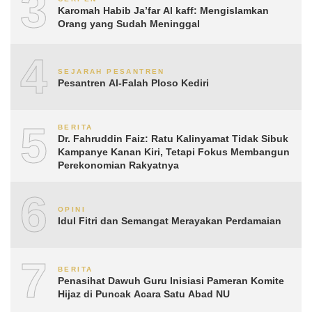
3
Karomah Habib Ja’far Al kaff: Mengislamkan
Orang yang Sudah Meninggal
4
SEJARAH PESANTREN
Pesantren Al-Falah Ploso Kediri
5
BERITA
Dr. Fahruddin Faiz: Ratu Kalinyamat Tidak Sibuk
Kampanye Kanan Kiri, Tetapi Fokus Membangun
Perekonomian Rakyatnya
6
OPINI
Idul Fitri dan Semangat Merayakan Perdamaian
7
BERITA
Penasihat Dawuh Guru Inisiasi Pameran Komite
Hijaz di Puncak Acara Satu Abad NU