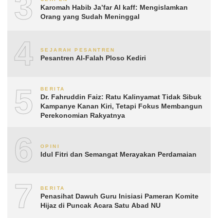
3
Karomah Habib Ja’far Al kaff: Mengislamkan
Orang yang Sudah Meninggal
4
SEJARAH PESANTREN
Pesantren Al-Falah Ploso Kediri
5
BERITA
Dr. Fahruddin Faiz: Ratu Kalinyamat Tidak Sibuk
Kampanye Kanan Kiri, Tetapi Fokus Membangun
Perekonomian Rakyatnya
6
OPINI
Idul Fitri dan Semangat Merayakan Perdamaian
7
BERITA
Penasihat Dawuh Guru Inisiasi Pameran Komite
Hijaz di Puncak Acara Satu Abad NU