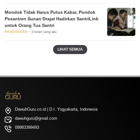
Mondok Tidak Harus Putus Kabar, Pondok
Pesantren Sunan Drajat Hadirkan SantriLink
untuk Orang Tua Santri
PENDIDIKAN
2 bulan yang lalu
LIHAT SEMUA
DawuhGuru.co.id | D.I. Yogyakarta, Indonesia
dawuhguru@gmail.com
08983399493