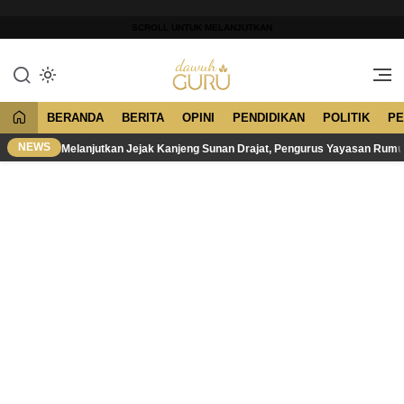
Lewati
ke
SCROLL UNTUK MELANJUTKAN
konten
Merawat Tradisi, Membangun
Dawuh Guru
Peradaban
BERANDA
BERITA
OPINI
PENDIDIKAN
POLITIK
PE
NEWS
Melanjutkan Jejak Kanjeng Sunan Drajat, Pengurus Yayasan Rum