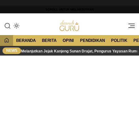
Lewati
ke
SCROLL UNTUK MELANJUTKAN
konten
Merawat Tradisi, Membangun
Dawuh Guru
Peradaban
BERANDA
BERITA
OPINI
PENDIDIKAN
POLITIK
PE
NEWS
Melanjutkan Jejak Kanjeng Sunan Drajat, Pengurus Yayasan Rum