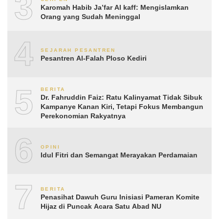
3
Karomah Habib Ja’far Al kaff: Mengislamkan
Orang yang Sudah Meninggal
4
SEJARAH PESANTREN
Pesantren Al-Falah Ploso Kediri
5
BERITA
Dr. Fahruddin Faiz: Ratu Kalinyamat Tidak Sibuk
Kampanye Kanan Kiri, Tetapi Fokus Membangun
Perekonomian Rakyatnya
6
OPINI
Idul Fitri dan Semangat Merayakan Perdamaian
7
BERITA
Penasihat Dawuh Guru Inisiasi Pameran Komite
Hijaz di Puncak Acara Satu Abad NU