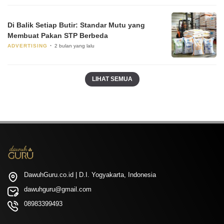
Di Balik Setiap Butir: Standar Mutu yang
Membuat Pakan STP Berbeda
ADVERTISING
2 bulan yang lalu
LIHAT SEMUA
DawuhGuru.co.id | D.I. Yogyakarta, Indonesia
dawuhguru@gmail.com
08983399493