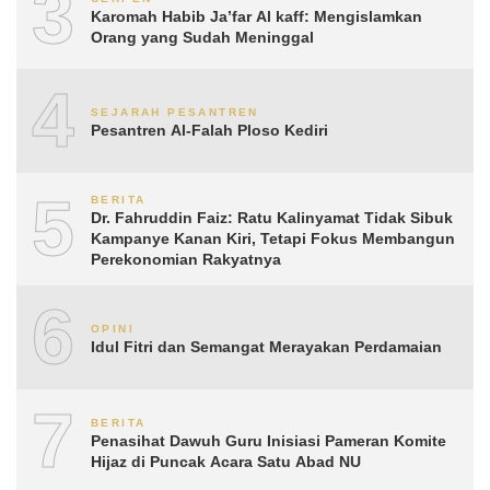
3
Karomah Habib Ja’far Al kaff: Mengislamkan
Orang yang Sudah Meninggal
4
SEJARAH PESANTREN
Pesantren Al-Falah Ploso Kediri
5
BERITA
Dr. Fahruddin Faiz: Ratu Kalinyamat Tidak Sibuk
Kampanye Kanan Kiri, Tetapi Fokus Membangun
Perekonomian Rakyatnya
6
OPINI
Idul Fitri dan Semangat Merayakan Perdamaian
7
BERITA
Penasihat Dawuh Guru Inisiasi Pameran Komite
Hijaz di Puncak Acara Satu Abad NU