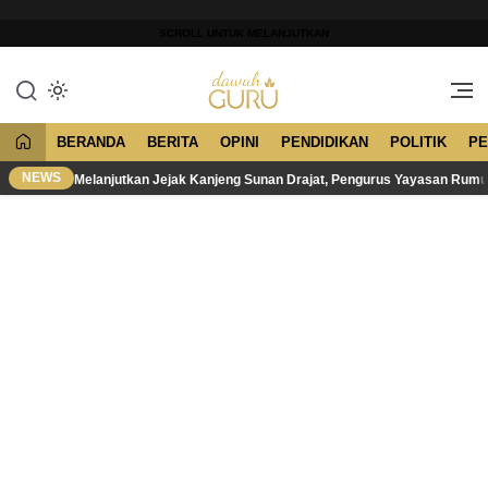
Lewati
ke
SCROLL UNTUK MELANJUTKAN
konten
Merawat Tradisi, Membangun
Dawuh Guru
Peradaban
BERANDA
BERITA
OPINI
PENDIDIKAN
POLITIK
PE
NEWS
Melanjutkan Jejak Kanjeng Sunan Drajat, Pengurus Yayasan Rum