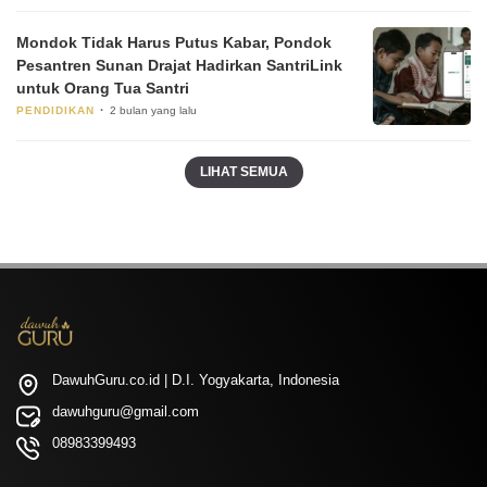
Mondok Tidak Harus Putus Kabar, Pondok
Pesantren Sunan Drajat Hadirkan SantriLink
untuk Orang Tua Santri
PENDIDIKAN
2 bulan yang lalu
LIHAT SEMUA
DawuhGuru.co.id | D.I. Yogyakarta, Indonesia
dawuhguru@gmail.com
08983399493