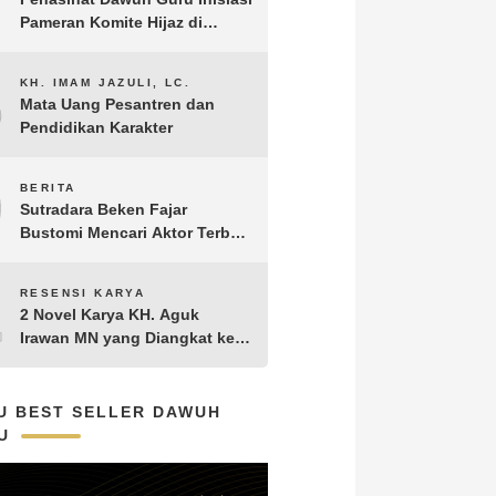
Pameran Komite Hijaz di
Puncak Acara Satu Abad NU
8
KH. IMAM JAZULI, LC.
Mata Uang Pesantren dan
Pendidikan Karakter
9
BERITA
Sutradara Beken Fajar
Bustomi Mencari Aktor Terbaik
untuk Film Penakluk Badai,
adaptasi dari Novel Biografi
10
RESENSI KARYA
KH. Hasyim Asy’ari karya KH.
2 Novel Karya KH. Aguk
Aguk Irawan MN
Irawan MN yang Diangkat ke
Layar Lebar
U BEST SELLER DAWUH
U