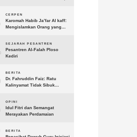
3
CERPEN
Karomah Habib Ja’far Al kaff:
Mengislamkan Orang yang
Sudah Meninggal
4
SEJARAH PESANTREN
Pesantren Al-Falah Ploso
Kediri
5
BERITA
Dr. Fahruddin Faiz: Ratu
Kalinyamat Tidak Sibuk
Kampanye Kanan Kiri, Tetapi
Fokus Membangun
6
OPINI
Perekonomian Rakyatnya
Idul Fitri dan Semangat
Merayakan Perdamaian
7
BERITA
Penasihat Dawuh Guru Inisiasi