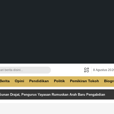
8 Agustus 202
ban
Berita
Opini
Pendidikan
Politik
Pemikiran Tokoh
Biogr
 Sunan Drajat, Pengurus Yayasan Rumuskan Arah Baru Pengabdian