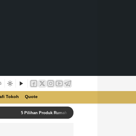
6
afi Tokoh
Quote
5 Pilihan Produk Rumah Tangga Terbaik di Unilever Store u