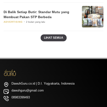
Di Balik Setiap Butir: Standar Mutu yang
Membuat Pakan STP Berbeda
ADVERTISING
2 bulan yang lalu
LIHAT SEMUA
DawuhGuru.co.id | D.I. Yogyakarta, Indonesia
dawuhguru@gmail.com
08983399493