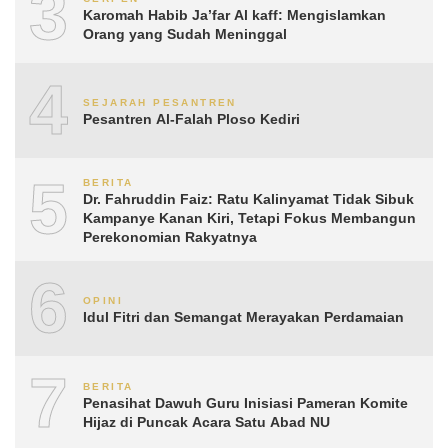
3
Karomah Habib Ja’far Al kaff: Mengislamkan
Orang yang Sudah Meninggal
4
SEJARAH PESANTREN
Pesantren Al-Falah Ploso Kediri
5
BERITA
Dr. Fahruddin Faiz: Ratu Kalinyamat Tidak Sibuk
Kampanye Kanan Kiri, Tetapi Fokus Membangun
Perekonomian Rakyatnya
6
OPINI
Idul Fitri dan Semangat Merayakan Perdamaian
7
BERITA
Penasihat Dawuh Guru Inisiasi Pameran Komite
Hijaz di Puncak Acara Satu Abad NU