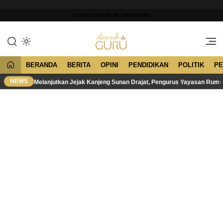
Lewati
ke
SCROLL UNTUK MELANJUTKAN
konten
Merawat Tradisi, Membangun
Dawuh Guru
Peradaban
BERANDA
BERITA
OPINI
PENDIDIKAN
POLITIK
PE
NEWS
Melanjutkan Jejak Kanjeng Sunan Drajat, Pengurus Yayasan Rum