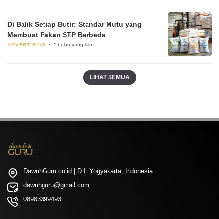
Di Balik Setiap Butir: Standar Mutu yang
Membuat Pakan STP Berbeda
ADVERTISING
2 bulan yang lalu
LIHAT SEMUA
DawuhGuru.co.id | D.I. Yogyakarta, Indonesia
dawuhguru@gmail.com
08983399493