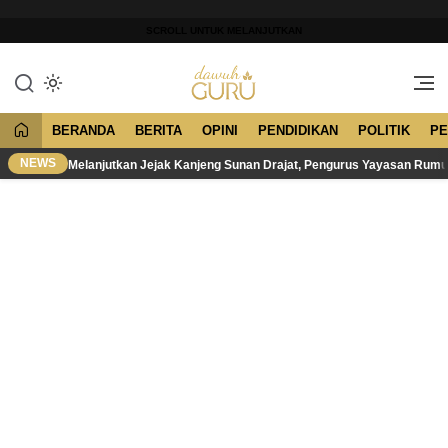
Lewati
ke
SCROLL UNTUK MELANJUTKAN
konten
Merawat Tradisi, Membangun
Dawuh Guru
Peradaban
BERANDA
BERITA
OPINI
PENDIDIKAN
POLITIK
PE
NEWS
Melanjutkan Jejak Kanjeng Sunan Drajat, Pengurus Yayasan Rum