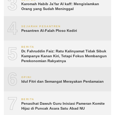
3
Karomah Habib Ja’far Al kaff: Mengislamkan
Orang yang Sudah Meninggal
4
SEJARAH PESANTREN
Pesantren Al-Falah Ploso Kediri
5
BERITA
Dr. Fahruddin Faiz: Ratu Kalinyamat Tidak Sibuk
Kampanye Kanan Kiri, Tetapi Fokus Membangun
Perekonomian Rakyatnya
6
OPINI
Idul Fitri dan Semangat Merayakan Perdamaian
7
BERITA
Penasihat Dawuh Guru Inisiasi Pameran Komite
Hijaz di Puncak Acara Satu Abad NU