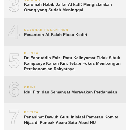
3
Karomah Habib Ja’far Al kaff: Mengislamkan
Orang yang Sudah Meninggal
4
SEJARAH PESANTREN
Pesantren Al-Falah Ploso Kediri
5
BERITA
Dr. Fahruddin Faiz: Ratu Kalinyamat Tidak Sibuk
Kampanye Kanan Kiri, Tetapi Fokus Membangun
Perekonomian Rakyatnya
6
OPINI
Idul Fitri dan Semangat Merayakan Perdamaian
7
BERITA
Penasihat Dawuh Guru Inisiasi Pameran Komite
Hijaz di Puncak Acara Satu Abad NU