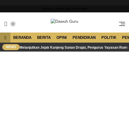
Lewati
ke
SCROLL UNTUK MELANJUTKAN
konten
Merawat Tradisi, Membangun
Dawuh Guru
Peradaban
BERANDA
BERITA
OPINI
PENDIDIKAN
POLITIK
PE
NEWS
Melanjutkan Jejak Kanjeng Sunan Drajat, Pengurus Yayasan Rum