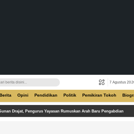
7 Agustus 202
ban
Berita
Opini
Pendidikan
Politik
Pemikiran Tokoh
Biogr
 Sunan Drajat, Pengurus Yayasan Rumuskan Arah Baru Pengabdian