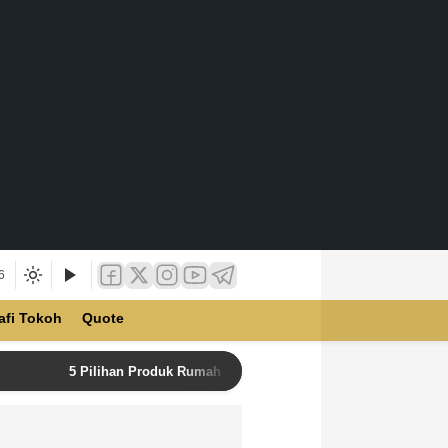
6
afi Tokoh
Quote
5 Pilihan Produk Rumah Tangga Terbaik di Unilever Store u