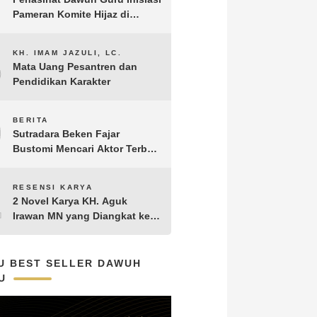
Pameran Komite Hijaz di
Puncak Acara Satu Abad NU
8
KH. IMAM JAZULI, LC.
Mata Uang Pesantren dan
Pendidikan Karakter
9
BERITA
Sutradara Beken Fajar
Bustomi Mencari Aktor Terbaik
untuk Film Penakluk Badai,
adaptasi dari Novel Biografi
10
RESENSI KARYA
KH. Hasyim Asy’ari karya KH.
2 Novel Karya KH. Aguk
Aguk Irawan MN
Irawan MN yang Diangkat ke
Layar Lebar
U BEST SELLER DAWUH
U