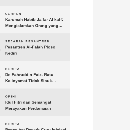
3
CERPEN
Karomah Habib Ja’far Al kaff:
Mengislamkan Orang yang
Sudah Meninggal
4
SEJARAH PESANTREN
Pesantren Al-Falah Ploso
Kediri
5
BERITA
Dr. Fahruddin Faiz: Ratu
Kalinyamat Tidak Sibuk
Kampanye Kanan Kiri, Tetapi
Fokus Membangun
6
OPINI
Perekonomian Rakyatnya
Idul Fitri dan Semangat
Merayakan Perdamaian
7
BERITA
Penasihat Dawuh Guru Inisiasi