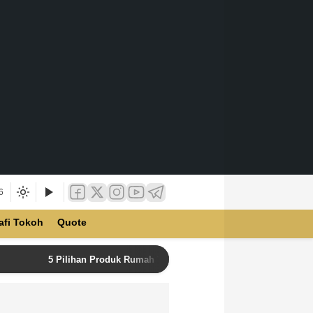
6
afi Tokoh
Quote
5 Pilihan Produk Rumah Tangga Terbaik di Unilever Store u