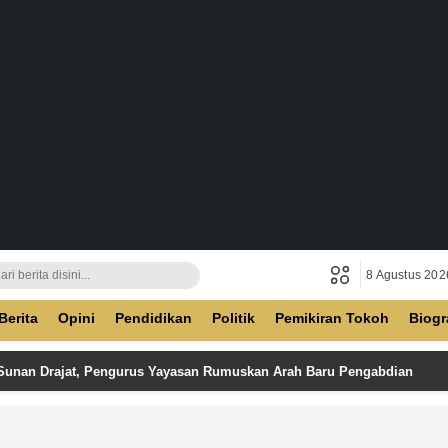
8 Agustus 202
ban
Berita
Opini
Pendidikan
Politik
Pemikiran Tokoh
Biogr
 Sunan Drajat, Pengurus Yayasan Rumuskan Arah Baru Pengabdian