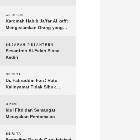
3
CERPEN
Karomah Habib Ja’far Al kaff:
Mengislamkan Orang yang
Sudah Meninggal
4
SEJARAH PESANTREN
Pesantren Al-Falah Ploso
Kediri
5
BERITA
Dr. Fahruddin Faiz: Ratu
Kalinyamat Tidak Sibuk
Kampanye Kanan Kiri, Tetapi
Fokus Membangun
6
OPINI
Perekonomian Rakyatnya
Idul Fitri dan Semangat
Merayakan Perdamaian
7
BERITA
Penasihat Dawuh Guru Inisiasi