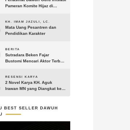
Pameran Komite Hijaz di
Puncak Acara Satu Abad NU
8
KH. IMAM JAZULI, LC.
Mata Uang Pesantren dan
Pendidikan Karakter
9
BERITA
Sutradara Beken Fajar
Bustomi Mencari Aktor Terbaik
untuk Film Penakluk Badai,
adaptasi dari Novel Biografi
10
RESENSI KARYA
KH. Hasyim Asy’ari karya KH.
2 Novel Karya KH. Aguk
Aguk Irawan MN
Irawan MN yang Diangkat ke
Layar Lebar
U BEST SELLER DAWUH
U