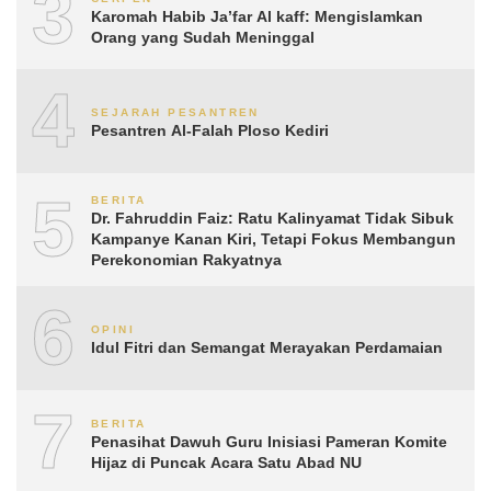
3
Karomah Habib Ja’far Al kaff: Mengislamkan
Orang yang Sudah Meninggal
4
SEJARAH PESANTREN
Pesantren Al-Falah Ploso Kediri
5
BERITA
Dr. Fahruddin Faiz: Ratu Kalinyamat Tidak Sibuk
Kampanye Kanan Kiri, Tetapi Fokus Membangun
Perekonomian Rakyatnya
6
OPINI
Idul Fitri dan Semangat Merayakan Perdamaian
7
BERITA
Penasihat Dawuh Guru Inisiasi Pameran Komite
Hijaz di Puncak Acara Satu Abad NU