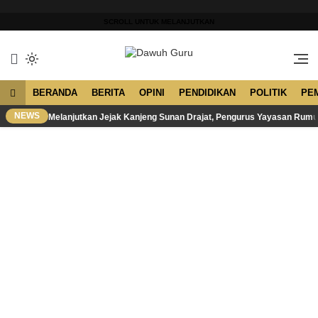
Lewati
ke
SCROLL UNTUK MELANJUTKAN
konten
Merawat Tradisi, Membangun
Dawuh Guru
Peradaban
BERANDA
BERITA
OPINI
PENDIDIKAN
POLITIK
PE
NEWS
Melanjutkan Jejak Kanjeng Sunan Drajat, Pengurus Yayasan Rum