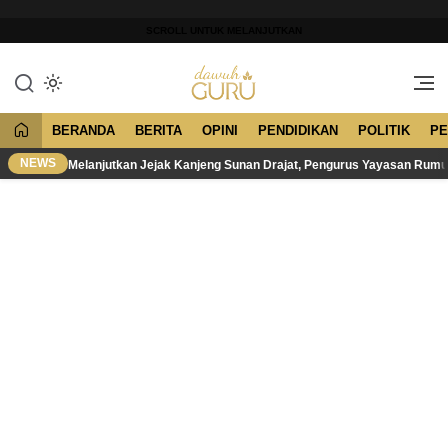
Lewati
ke
SCROLL UNTUK MELANJUTKAN
konten
Merawat Tradisi, Membangun
Dawuh Guru
Peradaban
BERANDA
BERITA
OPINI
PENDIDIKAN
POLITIK
PE
NEWS
Melanjutkan Jejak Kanjeng Sunan Drajat, Pengurus Yayasan Rum