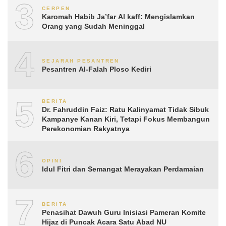
3
CERPEN
Karomah Habib Ja’far Al kaff: Mengislamkan
Orang yang Sudah Meninggal
4
SEJARAH PESANTREN
Pesantren Al-Falah Ploso Kediri
5
BERITA
Dr. Fahruddin Faiz: Ratu Kalinyamat Tidak Sibuk
Kampanye Kanan Kiri, Tetapi Fokus Membangun
Perekonomian Rakyatnya
6
OPINI
Idul Fitri dan Semangat Merayakan Perdamaian
7
BERITA
Penasihat Dawuh Guru Inisiasi Pameran Komite
Hijaz di Puncak Acara Satu Abad NU