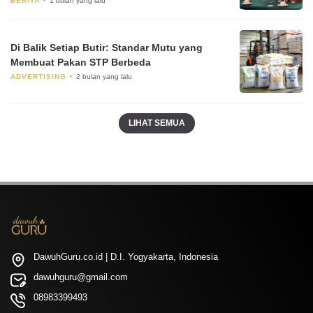
BERITA
1 bulan yang lalu
Di Balik Setiap Butir: Standar Mutu yang
Membuat Pakan STP Berbeda
ADVERTISING
2 bulan yang lalu
LIHAT SEMUA
DawuhGuru.co.id | D.I. Yogyakarta, Indonesia
dawuhguru@gmail.com
08983399493