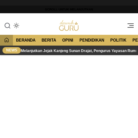
Lewati
ke
SCROLL UNTUK MELANJUTKAN
konten
Merawat Tradisi, Membangun
Dawuh Guru
Peradaban
BERANDA
BERITA
OPINI
PENDIDIKAN
POLITIK
PE
NEWS
Melanjutkan Jejak Kanjeng Sunan Drajat, Pengurus Yayasan Rum