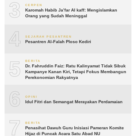
3
CERPEN
Karomah Habib Ja’far Al kaff: Mengislamkan
Orang yang Sudah Meninggal
4
SEJARAH PESANTREN
Pesantren Al-Falah Ploso Kediri
5
BERITA
Dr. Fahruddin Faiz: Ratu Kalinyamat Tidak Sibuk
Kampanye Kanan Kiri, Tetapi Fokus Membangun
Perekonomian Rakyatnya
6
OPINI
Idul Fitri dan Semangat Merayakan Perdamaian
7
BERITA
Penasihat Dawuh Guru Inisiasi Pameran Komite
Hijaz di Puncak Acara Satu Abad NU