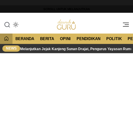
Lewati
ke
SCROLL UNTUK MELANJUTKAN
konten
Merawat Tradisi, Membangun
Dawuh Guru
Peradaban
BERANDA
BERITA
OPINI
PENDIDIKAN
POLITIK
PE
NEWS
Melanjutkan Jejak Kanjeng Sunan Drajat, Pengurus Yayasan Rum