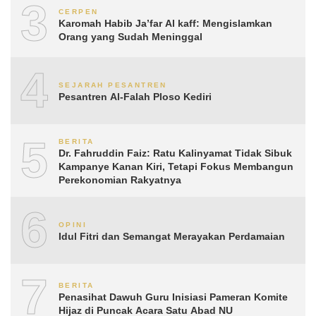
3
CERPEN
Karomah Habib Ja’far Al kaff: Mengislamkan
Orang yang Sudah Meninggal
4
SEJARAH PESANTREN
Pesantren Al-Falah Ploso Kediri
5
BERITA
Dr. Fahruddin Faiz: Ratu Kalinyamat Tidak Sibuk
Kampanye Kanan Kiri, Tetapi Fokus Membangun
Perekonomian Rakyatnya
6
OPINI
Idul Fitri dan Semangat Merayakan Perdamaian
7
BERITA
Penasihat Dawuh Guru Inisiasi Pameran Komite
Hijaz di Puncak Acara Satu Abad NU