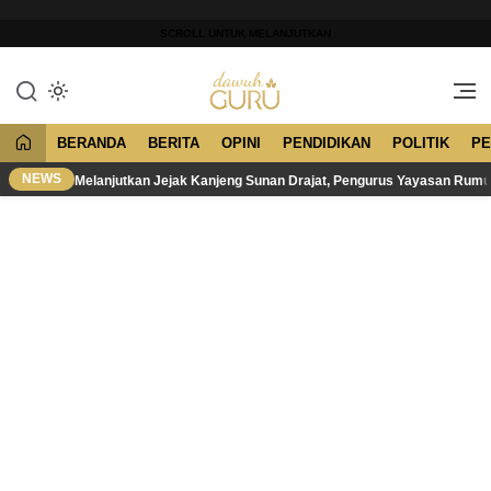
Lewati
ke
SCROLL UNTUK MELANJUTKAN
konten
Merawat Tradisi, Membangun
Dawuh Guru
Peradaban
BERANDA
BERITA
OPINI
PENDIDIKAN
POLITIK
PE
NEWS
Melanjutkan Jejak Kanjeng Sunan Drajat, Pengurus Yayasan Rum