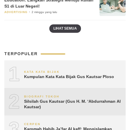
S1 di Luar Negeri!
ADVERTISING
2 minggu yang lalu
LIHAT SEMUA
TERPOPULER
1
KATA KATA BIJAK
Kumpulan Kata Kata Bijak Gus Kautsar Ploso
2
BIOGRAFI TOKOH
Silsilah Gus Kautsar (Gus H. M. ‘Abdurrahman Al
Kautsar)
3
CERPEN
Karomah Habib Ja’far Al kaff: Mengislamkan