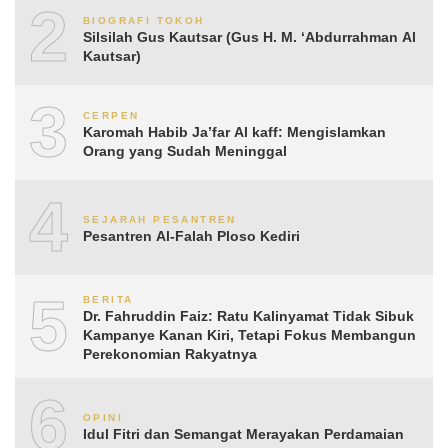
2
BIOGRAFI TOKOH
Silsilah Gus Kautsar (Gus H. M. ‘Abdurrahman Al
Kautsar)
3
CERPEN
Karomah Habib Ja’far Al kaff: Mengislamkan
Orang yang Sudah Meninggal
4
SEJARAH PESANTREN
Pesantren Al-Falah Ploso Kediri
5
BERITA
Dr. Fahruddin Faiz: Ratu Kalinyamat Tidak Sibuk
Kampanye Kanan Kiri, Tetapi Fokus Membangun
Perekonomian Rakyatnya
6
OPINI
Idul Fitri dan Semangat Merayakan Perdamaian