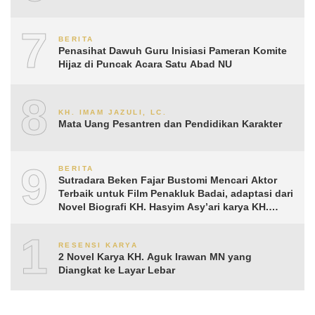
7
BERITA
Penasihat Dawuh Guru Inisiasi Pameran Komite
Hijaz di Puncak Acara Satu Abad NU
8
KH. IMAM JAZULI, LC.
Mata Uang Pesantren dan Pendidikan Karakter
9
BERITA
Sutradara Beken Fajar Bustomi Mencari Aktor
Terbaik untuk Film Penakluk Badai, adaptasi dari
Novel Biografi KH. Hasyim Asy’ari karya KH.
Aguk Irawan MN
10
RESENSI KARYA
2 Novel Karya KH. Aguk Irawan MN yang
Diangkat ke Layar Lebar