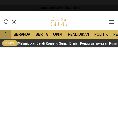
Lewati
ke
SCROLL UNTUK MELANJUTKAN
konten
Merawat Tradisi, Membangun
Dawuh Guru
Peradaban
BERANDA
BERITA
OPINI
PENDIDIKAN
POLITIK
PE
NEWS
Melanjutkan Jejak Kanjeng Sunan Drajat, Pengurus Yayasan Rum