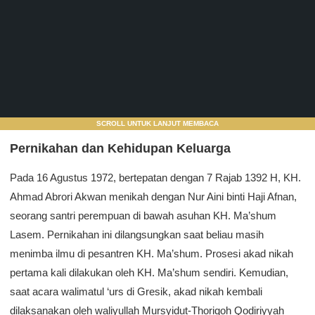
SCROLL UNTUK LANJUT MEMBACA
Pernikahan dan Kehidupan Keluarga
Pada 16 Agustus 1972, bertepatan dengan 7 Rajab 1392 H, KH.
Ahmad Abrori Akwan menikah dengan Nur Aini binti Haji Afnan,
seorang santri perempuan di bawah asuhan KH. Ma’shum
Lasem. Pernikahan ini dilangsungkan saat beliau masih
menimba ilmu di pesantren KH. Ma’shum. Prosesi akad nikah
pertama kali dilakukan oleh KH. Ma’shum sendiri. Kemudian,
saat acara walimatul ‘urs di Gresik, akad nikah kembali
dilaksanakan oleh waliyullah Mursyidut-Thoriqoh Qodiriyyah