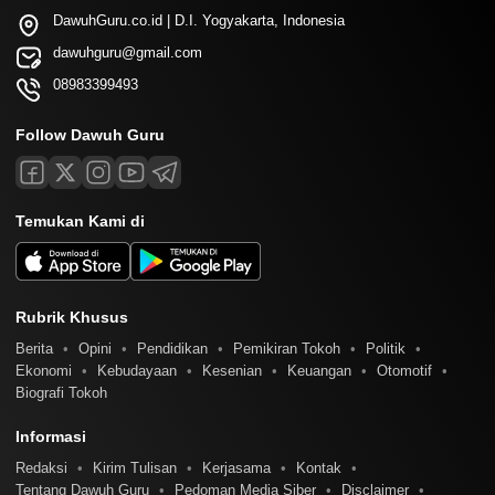
DawuhGuru.co.id | D.I. Yogyakarta, Indonesia
dawuhguru@gmail.com
08983399493
Follow Dawuh Guru
Temukan Kami di
Rubrik Khusus
Berita
Opini
Pendidikan
Pemikiran Tokoh
Politik
Ekonomi
Kebudayaan
Kesenian
Keuangan
Otomotif
Biografi Tokoh
Informasi
Redaksi
Kirim Tulisan
Kerjasama
Kontak
Tentang Dawuh Guru
Pedoman Media Siber
Disclaimer