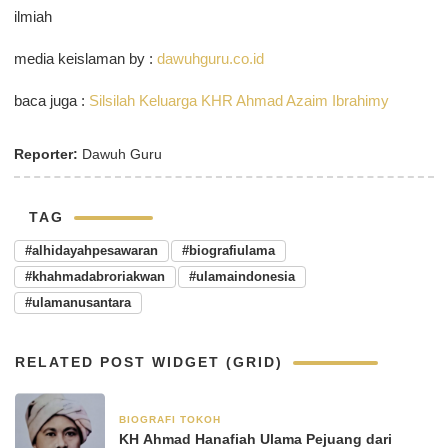
ilmiah
media keislaman by :
dawuhguru.co.id
baca juga :
Silsilah Keluarga KHR Ahmad Azaim Ibrahimy
Reporter:
Dawuh Guru
TAG
#alhidayahpesawaran
#biografiulama
#khahmadabroriakwan
#ulamaindonesia
#ulamanusantara
RELATED POST WIDGET (GRID)
BIOGRAFI TOKOH
3 Juni 2025
KH Ahmad Hanafiah Ulama Pejuang dari