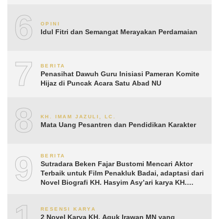
6
OPINI
Idul Fitri dan Semangat Merayakan Perdamaian
7
BERITA
Penasihat Dawuh Guru Inisiasi Pameran Komite
Hijaz di Puncak Acara Satu Abad NU
8
KH. IMAM JAZULI, LC.
Mata Uang Pesantren dan Pendidikan Karakter
9
BERITA
Sutradara Beken Fajar Bustomi Mencari Aktor
Terbaik untuk Film Penakluk Badai, adaptasi dari
Novel Biografi KH. Hasyim Asy’ari karya KH.
Aguk Irawan MN
10
RESENSI KARYA
2 Novel Karya KH. Aguk Irawan MN yang