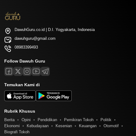
DawuhGuru.co.id | D.I. Yogyakarta, Indonesia
dawuhguru@gmail.com
08983399493
Follow Dawuh Guru
Temukan Kami di
Rubrik Khusus
Berita
Opini
Pendidikan
Pemikiran Tokoh
Politik
Ekonomi
Kebudayaan
Kesenian
Keuangan
Otomotif
Biografi Tokoh