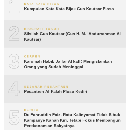
1
KATA KATA BIJAK
Kumpulan Kata Kata Bijak Gus Kautsar Ploso
2
BIOGRAFI TOKOH
Silsilah Gus Kautsar (Gus H. M. ‘Abdurrahman Al
Kautsar)
3
CERPEN
Karomah Habib Ja’far Al kaff: Mengislamkan
Orang yang Sudah Meninggal
4
SEJARAH PESANTREN
Pesantren Al-Falah Ploso Kediri
5
BERITA
Dr. Fahruddin Faiz: Ratu Kalinyamat Tidak Sibuk
Kampanye Kanan Kiri, Tetapi Fokus Membangun
Perekonomian Rakyatnya