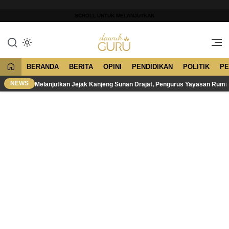
Lewati
ke
SCROLL UNTUK MELANJUTKAN
konten
Merawat Tradisi, Membangun
Dawuh Guru
Peradaban
BERANDA
BERITA
OPINI
PENDIDIKAN
POLITIK
PE
NEWS
Melanjutkan Jejak Kanjeng Sunan Drajat, Pengurus Yayasan Rum