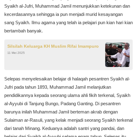
Syaikh al-Jufri, Muhammad Jamil menunjuk­kan ketekunan dan
kecerdasannya sehingga ia pun menjadi murid kesayangan
sang Syaikh. Ilmu agama yang telah ia pelajari pun kian hari kian
bertambah banyak.
Silsilah Keluarga KH Muslim Rifai Imampuro
11 Mei 2025
Selepas menyelesaikan belajar di halaqah pesantren Syaikh al-
Jufri pada tahun 1893, Muhammad Jamil melanjutkan
pendidikannya kepada seorang ulama ahli fikih terkenal, Syaikh
al-Ayyubi di Tanjung Bungo, Padang Ganting. Di pesantren
barunya inilah Muhammad Jamil berteman akrab dengan
Sulaiman ar-Rasuli, yang kelak menjadi seorang Syaikh terkenal
dari tanah Minang. Keduanya adalah santri yang pandai, dan
belajar dari Syaikh al-Ayyubi selama enam tahun. Selepas itu,