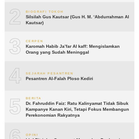
2
BIOGRAFI TOKOH
Silsilah Gus Kautsar (Gus H. M. ‘Abdurrahman Al
Kautsar)
3
CERPEN
Karomah Habib Ja’far Al kaff: Mengislamkan
Orang yang Sudah Meninggal
4
SEJARAH PESANTREN
Pesantren Al-Falah Ploso Kediri
5
BERITA
Dr. Fahruddin Faiz: Ratu Kalinyamat Tidak Sibuk
Kampanye Kanan Kiri, Tetapi Fokus Membangun
Perekonomian Rakyatnya
6
OPINI