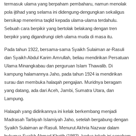
termasuk ulama yang berpaham pembaharu, namun menolak
pola ijtihad yang selama ini didengung-dengungkan sekaligus
bersikap menerima taqlid kepada ulama-ulama terdahulu.
Sebuah cara berpikir yang bertolak belakang dengan tren
berpikir yang digandrungi oleh ulama muda di masa itu.
Pada tahun 1922, bersama-sama Syaikh Sulaiman ar-Rasuli
dan Syaikh Abdul Karim Amrullah, beliau mendirikan Persatuan
Ulama Minangkabau dan perguruan Islam Thawalib. Di
kampung halamannya Jaho, pada tahun 1924 ia mendirikan
surau dan membuka halaqah pengajian. Muridnya beragam
yang datang, ada dari Aceh, Jambi, Sumatra Utara, dan
Lampung.
Halaqah yang didirikannya ini kelak berkembang menjadi
Madrasah Tarbiyah Islamiyah Jaho, setelah bergabung dengan
Syaikh Sulaiman ar-Rasuli. Menurut Akhria Nazwar dalam
bukunya Syaikh Ahmad Khatib (1983), kedua tokoh ini sepaham