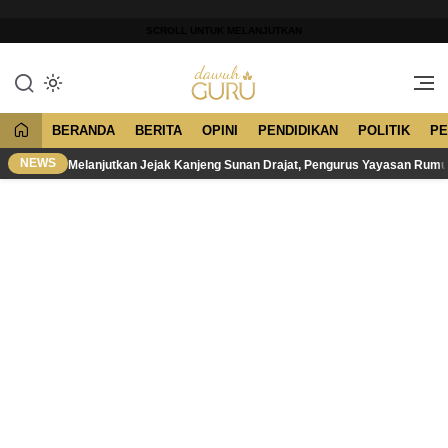
Lewati
ke
SCROLL UNTUK MELANJUTKAN
konten
Merawat Tradisi, Membangun
Dawuh Guru
Peradaban
BERANDA
BERITA
OPINI
PENDIDIKAN
POLITIK
PE
NEWS
Melanjutkan Jejak Kanjeng Sunan Drajat, Pengurus Yayasan Rum