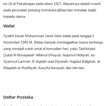
ke-16 di Pekalongan pada tahun 1927. Alasannya adalah masih
pada persoalan peluang membuka ijtihad dan menolak taqlid
kepada ulama.
Wafat
Syaikh Inyiak Muhammad Jamil Jaho wafat pada tanggal 2
November 1945 M. Beliau banyak meninggalkan karya berharga
yang menjadi suluh umat di kemudian hari, yaitu
Tadzkiratul
Qulub fil Muraqabah ‘Allamul Ghuyub, Nujumul Hidayah, as-
Syamsul Lami’ah, fil ‘Aqidah wad Diyanah, Hujjatul Balighah, al-
Maqalah ar-Radhiyah, Kasyful Awsiyah,
dan lain-lain.
Daftar Pustaka