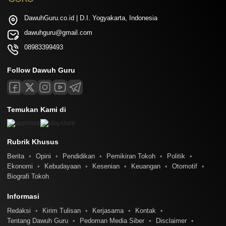
DawuhGuru.co.id | D.I. Yogyakarta, Indonesia
dawuhguru@gmail.com
08983399493
Follow Dawuh Guru
Temukan Kami di
Rubrik Khusus
Berita
Opini
Pendidikan
Pemikiran Tokoh
Politik
Ekonomi
Kebudayaan
Kesenian
Keuangan
Otomotif
Biografi Tokoh
Informasi
Redaksi
Kirim Tulisan
Kerjasama
Kontak
Tentang Dawuh Guru
Pedoman Media Siber
Disclaimer