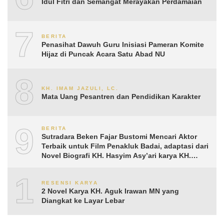
Idul Fitri dan Semangat Merayakan Perdamaian
7
BERITA
Penasihat Dawuh Guru Inisiasi Pameran Komite
Hijaz di Puncak Acara Satu Abad NU
8
KH. IMAM JAZULI, LC.
Mata Uang Pesantren dan Pendidikan Karakter
9
BERITA
Sutradara Beken Fajar Bustomi Mencari Aktor
Terbaik untuk Film Penakluk Badai, adaptasi dari
Novel Biografi KH. Hasyim Asy’ari karya KH.
Aguk Irawan MN
10
RESENSI KARYA
2 Novel Karya KH. Aguk Irawan MN yang
Diangkat ke Layar Lebar