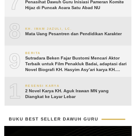
7
Penasihat Dawuh Guru Inisiasi Pameran Komite
Hijaz di Puncak Acara Satu Abad NU
8
KH. IMAM JAZULI, LC.
Mata Uang Pesantren dan Pendidikan Karakter
9
BERITA
Sutradara Beken Fajar Bustomi Mencari Aktor
Terbaik untuk Film Penakluk Badai, adaptasi dari
Novel Biografi KH. Hasyim Asy’ari karya KH.
Aguk Irawan MN
10
RESENSI KARYA
2 Novel Karya KH. Aguk Irawan MN yang
Diangkat ke Layar Lebar
BUKU BEST SELLER DAWUH GURU