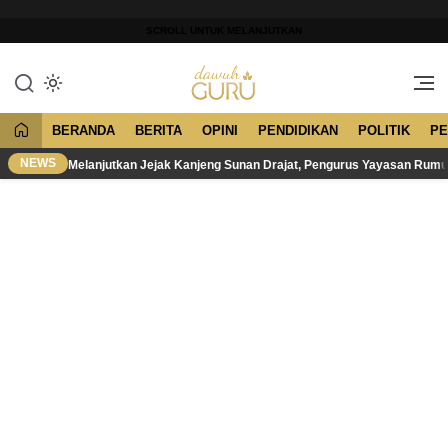
Lewati
ke
SCROLL UNTUK MELANJUTKAN
konten
Merawat Tradisi, Membangun
Dawuh Guru
Peradaban
BERANDA
BERITA
OPINI
PENDIDIKAN
POLITIK
PE
NEWS
Melanjutkan Jejak Kanjeng Sunan Drajat, Pengurus Yayasan Rum