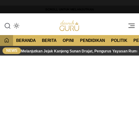
Lewati
ke
SCROLL UNTUK MELANJUTKAN
konten
Merawat Tradisi, Membangun
Dawuh Guru
Peradaban
BERANDA
BERITA
OPINI
PENDIDIKAN
POLITIK
PE
NEWS
Melanjutkan Jejak Kanjeng Sunan Drajat, Pengurus Yayasan Rum