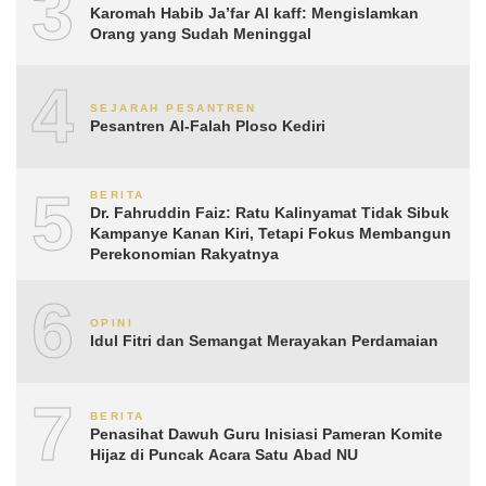
3
Karomah Habib Ja’far Al kaff: Mengislamkan
Orang yang Sudah Meninggal
4
SEJARAH PESANTREN
Pesantren Al-Falah Ploso Kediri
5
BERITA
Dr. Fahruddin Faiz: Ratu Kalinyamat Tidak Sibuk
Kampanye Kanan Kiri, Tetapi Fokus Membangun
Perekonomian Rakyatnya
6
OPINI
Idul Fitri dan Semangat Merayakan Perdamaian
7
BERITA
Penasihat Dawuh Guru Inisiasi Pameran Komite
Hijaz di Puncak Acara Satu Abad NU