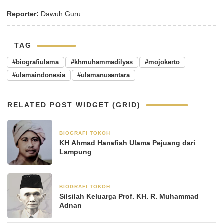
Reporter:
Dawuh Guru
TAG
#biografiulama
#khmuhammadilyas
#mojokerto
#ulamaindonesia
#ulamanusantara
RELATED POST WIDGET (GRID)
BIOGRAFI TOKOH
3 Juni 2025
KH Ahmad Hanafiah Ulama Pejuang dari
Lampung
BIOGRAFI TOKOH
23 Mei 2025
Silsilah Keluarga Prof. KH. R. Muhammad
Adnan