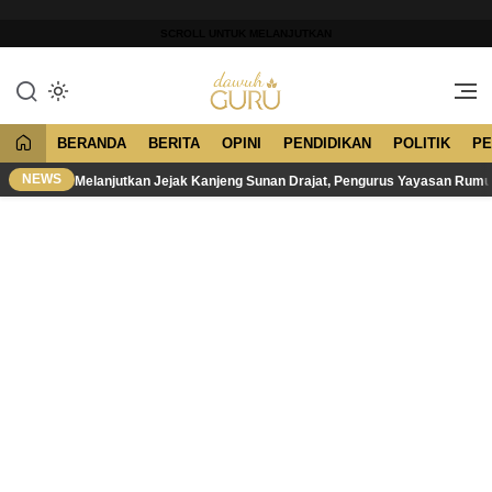
Lewati
ke
SCROLL UNTUK MELANJUTKAN
konten
Merawat Tradisi, Membangun
Dawuh Guru
Peradaban
BERANDA
BERITA
OPINI
PENDIDIKAN
POLITIK
PE
NEWS
Melanjutkan Jejak Kanjeng Sunan Drajat, Pengurus Yayasan Rum