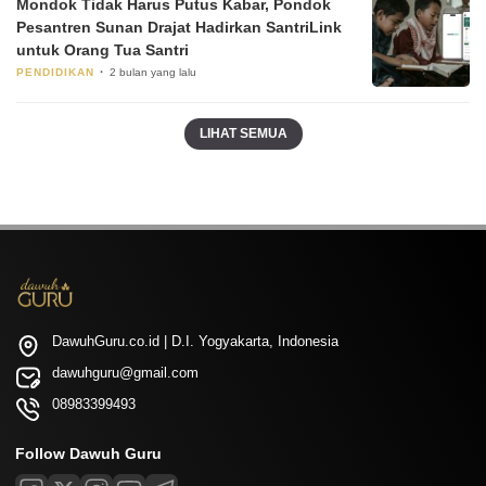
Mondok Tidak Harus Putus Kabar, Pondok
Pesantren Sunan Drajat Hadirkan SantriLink
untuk Orang Tua Santri
PENDIDIKAN
2 bulan yang lalu
LIHAT SEMUA
DawuhGuru.co.id | D.I. Yogyakarta, Indonesia
dawuhguru@gmail.com
08983399493
Follow Dawuh Guru