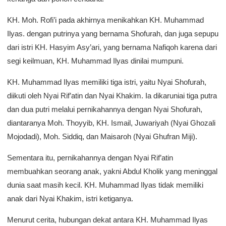
KH. Moh. Rofi’i pada akhirnya menikahkan KH. Muhammad
Ilyas. dengan putrinya yang bernama Shofurah, dan juga sepupu
dari istri KH. Hasyim Asy’ari, yang bernama Nafiqoh karena dari
segi keilmuan, KH. Muhammad Ilyas dinilai mumpuni.
KH. Muhammad Ilyas memiliki tiga istri, yaitu Nyai Shofurah,
diikuti oleh Nyai Rif’atin dan Nyai Khakim. Ia dikaruniai tiga putra
dan dua putri melalui pernikahannya dengan Nyai Shofurah,
diantaranya Moh. Thoyyib, KH. Ismail, Juwariyah (Nyai Ghozali
Mojodadi), Moh. Siddiq, dan Maisaroh (Nyai Ghufran Miji).
Sementara itu, pernikahannya dengan Nyai Rif’atin
membuahkan seorang anak, yakni Abdul Kholik yang meninggal
dunia saat masih kecil. KH. Muhammad Ilyas tidak memiliki
anak dari Nyai Khakim, istri ketiganya.
Menurut cerita, hubungan dekat antara KH. Muhammad Ilyas