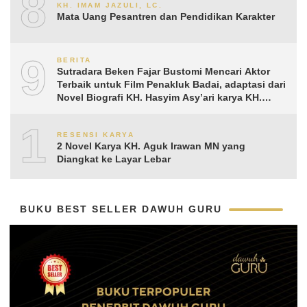
8
KH. IMAM JAZULI, LC.
Mata Uang Pesantren dan Pendidikan Karakter
9
BERITA
Sutradara Beken Fajar Bustomi Mencari Aktor
Terbaik untuk Film Penakluk Badai, adaptasi dari
Novel Biografi KH. Hasyim Asy’ari karya KH.
Aguk Irawan MN
10
RESENSI KARYA
2 Novel Karya KH. Aguk Irawan MN yang
Diangkat ke Layar Lebar
BUKU BEST SELLER DAWUH GURU