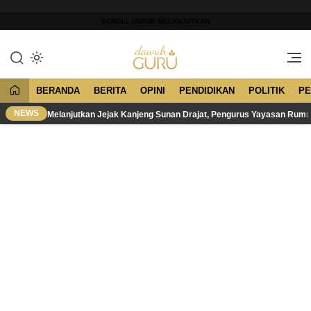
Lewati
ke
SCROLL UNTUK MELANJUTKAN
konten
Merawat Tradisi, Membangun
Dawuh Guru
Peradaban
BERANDA
BERITA
OPINI
PENDIDIKAN
POLITIK
PE
NEWS
Melanjutkan Jejak Kanjeng Sunan Drajat, Pengurus Yayasan Rum