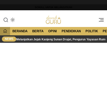
Lewati
ke
SCROLL UNTUK MELANJUTKAN
konten
Merawat Tradisi, Membangun
Dawuh Guru
Peradaban
BERANDA
BERITA
OPINI
PENDIDIKAN
POLITIK
PE
NEWS
Melanjutkan Jejak Kanjeng Sunan Drajat, Pengurus Yayasan Rum