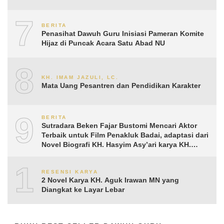
7
BERITA
Penasihat Dawuh Guru Inisiasi Pameran Komite
Hijaz di Puncak Acara Satu Abad NU
8
KH. IMAM JAZULI, LC.
Mata Uang Pesantren dan Pendidikan Karakter
9
BERITA
Sutradara Beken Fajar Bustomi Mencari Aktor
Terbaik untuk Film Penakluk Badai, adaptasi dari
Novel Biografi KH. Hasyim Asy’ari karya KH.
Aguk Irawan MN
10
RESENSI KARYA
2 Novel Karya KH. Aguk Irawan MN yang
Diangkat ke Layar Lebar