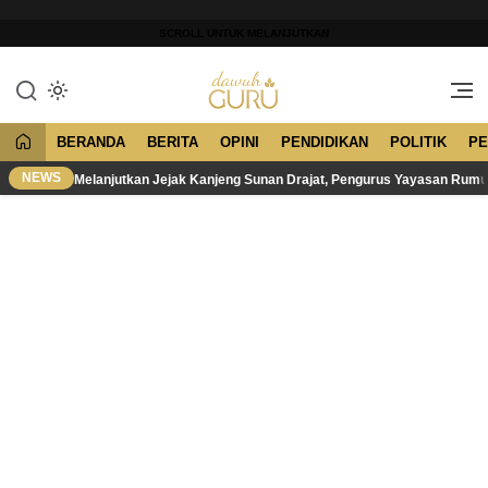
Lewati
ke
SCROLL UNTUK MELANJUTKAN
konten
Merawat Tradisi, Membangun
Dawuh Guru
Peradaban
BERANDA
BERITA
OPINI
PENDIDIKAN
POLITIK
PE
NEWS
Melanjutkan Jejak Kanjeng Sunan Drajat, Pengurus Yayasan Rum