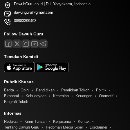
DawuhGuru.co.id | D.I. Yogyakarta, Indonesia
dawuhguru@gmail.com
08983399493
Follow Dawuh Guru
Temukan Kami di
Rubrik Khusus
Berita
Opini
Pendidikan
Pemikiran Tokoh
Politik
Ekonomi
Kebudayaan
Kesenian
Keuangan
Otomotif
Biografi Tokoh
Informasi
Redaksi
Kirim Tulisan
Kerjasama
Kontak
Tentang Dawuh Guru
Pedoman Media Siber
Disclaimer