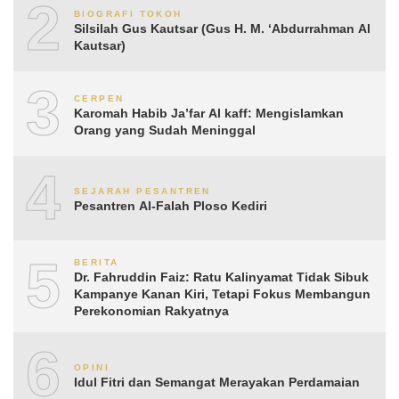
2
BIOGRAFI TOKOH
Silsilah Gus Kautsar (Gus H. M. ‘Abdurrahman Al
Kautsar)
3
CERPEN
Karomah Habib Ja’far Al kaff: Mengislamkan
Orang yang Sudah Meninggal
4
SEJARAH PESANTREN
Pesantren Al-Falah Ploso Kediri
5
BERITA
Dr. Fahruddin Faiz: Ratu Kalinyamat Tidak Sibuk
Kampanye Kanan Kiri, Tetapi Fokus Membangun
Perekonomian Rakyatnya
6
OPINI
Idul Fitri dan Semangat Merayakan Perdamaian