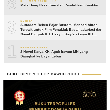
8
KH. IMAM JAZULI, LC.
Mata Uang Pesantren dan Pendidikan Karakter
9
BERITA
Sutradara Beken Fajar Bustomi Mencari Aktor
Terbaik untuk Film Penakluk Badai, adaptasi dari
Novel Biografi KH. Hasyim Asy’ari karya KH.
Aguk Irawan MN
10
RESENSI KARYA
2 Novel Karya KH. Aguk Irawan MN yang
Diangkat ke Layar Lebar
BUKU BEST SELLER DAWUH GURU