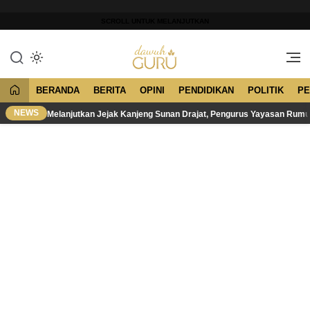
Lewati
ke
SCROLL UNTUK MELANJUTKAN
konten
Merawat Tradisi, Membangun
Dawuh Guru
Peradaban
BERANDA
BERITA
OPINI
PENDIDIKAN
POLITIK
PE
NEWS
Melanjutkan Jejak Kanjeng Sunan Drajat, Pengurus Yayasan Rum