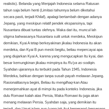
realistis). Belanda yang Menjajah Indonesia selama Ratusan
tahun saja belum henti (Limitasi tahunnya belum diketahui
secara pasti, terjadi Khilaf), apalagi bertambah dengan adanya
Jepang, yang meskipun relatif pendek ekspansinya, tapi
Nusantara dibuat tuntas olehnya. Maka dari itu, muncul lah
stigma bahwasanya Nusantara sulit untuk merdeka, Meskipun
demikian, Kyai A tetap berkeyakinan jikalau Indonesia itu akan
merdeka, dan Kyai B pun meski begitu, beliau mepercayai apa
yang diujarkan Kyai A, karena yang mengucapkan Itu kyai, dan
besar kemungkinan jikalau mimpinya itu
Ru’ya as-sodiqin.
Syahdan ujarannya itu terbukti pada Tahun 1945, Indonesia
Merdeka, bahkan dengan tanpa susah payah melawan Jepang.
Rasionalitasnya begini, Beliau itu meng
ilhaq
-kan Atau
menerjemahkan ayat di mimpi itu pada konteks Indonesia. jika
dulu Romawi kalah atas Persia, Maka Romawi itu juga akan
menang melawan Persia. Syahdan saja, yang demikian itu
terjadi, dan Umat islam pun (yang tak ikut berperang) bersenang