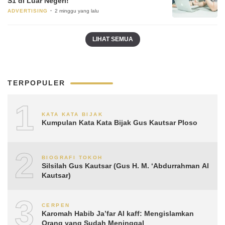
S1 di Luar Negeri!
ADVERTISING
2 minggu yang lalu
LIHAT SEMUA
TERPOPULER
1
KATA KATA BIJAK
Kumpulan Kata Kata Bijak Gus Kautsar Ploso
2
BIOGRAFI TOKOH
Silsilah Gus Kautsar (Gus H. M. ‘Abdurrahman Al
Kautsar)
3
CERPEN
Karomah Habib Ja’far Al kaff: Mengislamkan
Orang yang Sudah Meninggal