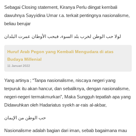
Sebagai Closing statement, Kiranya Perlu diingat kembali
dawuhnya Sayyidina Umar r.a. terkait pentingnya nasionalisme,
beliau berujar
لولا حب الوطن لخرب بلد السوء، فبحب الأوطان عمرت البلدان
Huruf Arab Pegon yang Kembali Mengudara di atas
Budaya Millenial
11 Januari 2022
Yang artinya ; “Tanpa nasionalisme, niscaya negeri yang
terpuruk itu akan hancur, dan sebaliknya, dengan nasionalisme,
negeri-negeri termakmurkan”, Maka Sungguh tepatlah apa yang
Didawuhkan oleh Hadariatus syekh ar-rais al-akbar,
حب الوطن من الإيمان
Nasionalisme adalah bagian dari iman, sebab bagaimana mau