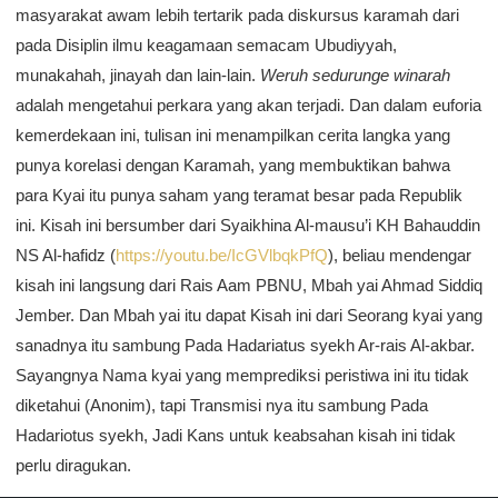
masyarakat awam lebih tertarik pada diskursus karamah dari
pada Disiplin ilmu keagamaan semacam Ubudiyyah,
munakahah, jinayah dan lain-lain.
Weruh sedurunge winarah
adalah mengetahui perkara yang akan terjadi. Dan dalam euforia
kemerdekaan ini, tulisan ini menampilkan cerita langka yang
punya korelasi dengan Karamah, yang membuktikan bahwa
para Kyai itu punya saham yang teramat besar pada Republik
ini. Kisah ini bersumber dari Syaikhina Al-mausu’i KH Bahauddin
NS Al-hafidz (
https://youtu.be/IcGVlbqkPfQ
), beliau mendengar
kisah ini langsung dari Rais Aam PBNU, Mbah yai Ahmad Siddiq
Jember. Dan Mbah yai itu dapat Kisah ini dari Seorang kyai yang
sanadnya itu sambung Pada Hadariatus syekh Ar-rais Al-akbar.
Sayangnya Nama kyai yang memprediksi peristiwa ini itu tidak
diketahui (Anonim), tapi Transmisi nya itu sambung Pada
Hadariotus syekh, Jadi Kans untuk keabsahan kisah ini tidak
perlu diragukan.