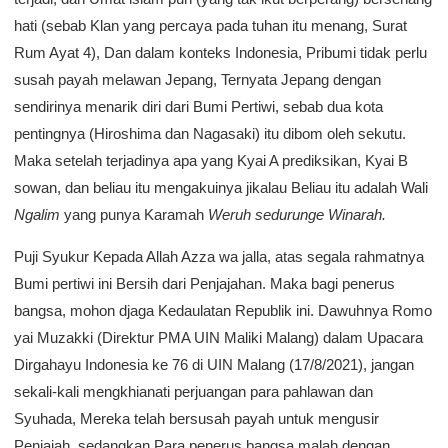
hati (sebab Klan yang percaya pada tuhan itu menang, Surat
Rum Ayat 4), Dan dalam konteks Indonesia, Pribumi tidak perlu
susah payah melawan Jepang, Ternyata Jepang dengan
sendirinya menarik diri dari Bumi Pertiwi, sebab dua kota
pentingnya (Hiroshima dan Nagasaki) itu dibom oleh sekutu.
Maka setelah terjadinya apa yang Kyai A prediksikan, Kyai B
sowan, dan beliau itu mengakuinya jikalau Beliau itu adalah Wali
Ngalim
yang punya Karamah
Weruh sedurunge Winarah.
Puji Syukur Kepada Allah Azza wa jalla, atas segala rahmatnya
Bumi pertiwi ini Bersih dari Penjajahan. Maka bagi penerus
bangsa, mohon djaga Kedaulatan Republik ini. Dawuhnya Romo
yai Muzakki (Direktur PMA UIN Maliki Malang) dalam Upacara
Dirgahayu Indonesia ke 76 di UIN Malang (17/8/2021), jangan
sekali-kali mengkhianati perjuangan para pahlawan dan
Syuhada, Mereka telah bersusah payah untuk mengusir
Penjajah, sedangkan Para penerus bangsa malah dengan