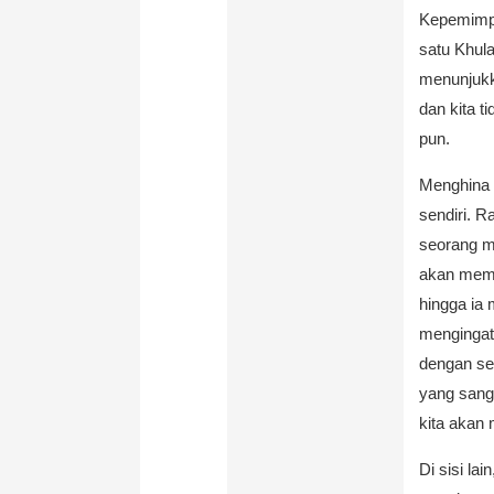
Kepemimp
satu Khula
menunjukk
dan kita 
pun.
Menghina o
sendiri. 
seorang m
akan memb
hingga ia
mengingat
dengan se
yang sanga
kita akan
Di sisi la