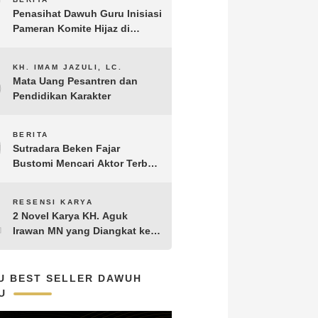
7
Penasihat Dawuh Guru Inisiasi
Pameran Komite Hijaz di
Puncak Acara Satu Abad NU
8
KH. IMAM JAZULI, LC.
Mata Uang Pesantren dan
Pendidikan Karakter
9
BERITA
Sutradara Beken Fajar
Bustomi Mencari Aktor Terbaik
untuk Film Penakluk Badai,
adaptasi dari Novel Biografi
10
RESENSI KARYA
KH. Hasyim Asy’ari karya KH.
2 Novel Karya KH. Aguk
Aguk Irawan MN
Irawan MN yang Diangkat ke
Layar Lebar
U BEST SELLER DAWUH
U