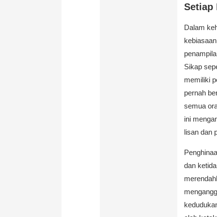
Setiap 
Dalam kehi
kebiasaan
penampila
Sikap sepe
memiliki p
pernah be
semua ora
ini menga
lisan dan 
Penghinaa
dan ketida
merendahk
menganggap
kedudukan 