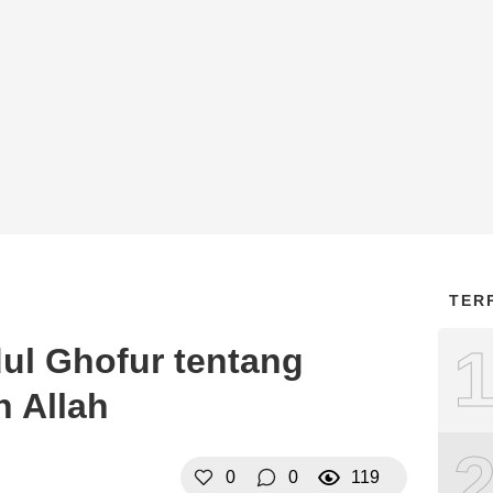
TER
ul Ghofur tentang
h Allah
0
0
119