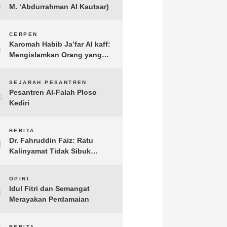
M. ‘Abdurrahman Al Kautsar)
3
CERPEN
Karomah Habib Ja’far Al kaff:
Mengislamkan Orang yang
Sudah Meninggal
4
SEJARAH PESANTREN
Pesantren Al-Falah Ploso
Kediri
5
BERITA
Dr. Fahruddin Faiz: Ratu
Kalinyamat Tidak Sibuk
Kampanye Kanan Kiri, Tetapi
Fokus Membangun
6
OPINI
Perekonomian Rakyatnya
Idul Fitri dan Semangat
Merayakan Perdamaian
BERITA