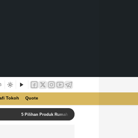
6
afi Tokoh
Quote
5 Pilihan Produk Rumah Tangga Terbaik di Unilever Store u