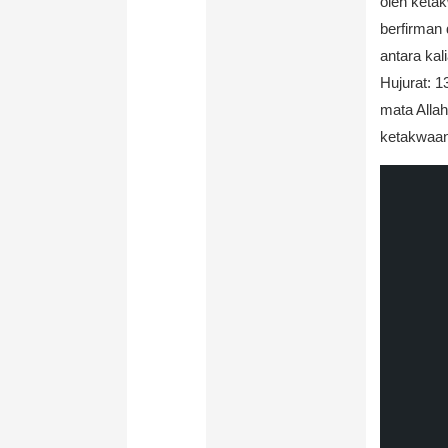
oleh keta
berfirman
antara kal
Hujurat: 1
mata Allah
ketakwaan