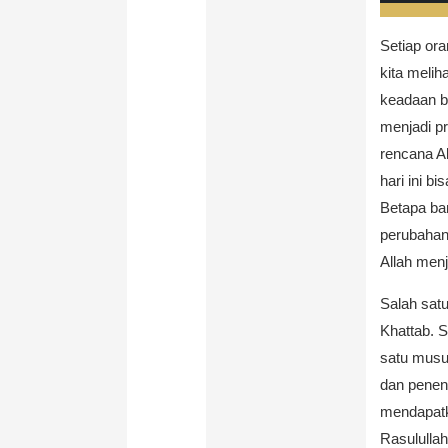
Setiap ora
kita meli
keadaan b
menjadi pr
rencana A
hari ini b
Betapa ba
perubahan 
Allah menj
Salah satu
Khattab. 
satu musu
dan penen
mendapatk
Rasulullah