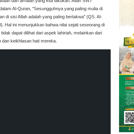
kwaan dan amalan yang kita lakukan. Allah SWT
 dalam Al-Quran, “Sesungguhnya yang paling mulia di
ian di sisi Allah adalah yang paling bertakwa” (QS. Al-
3). Hal ini menunjukkan bahwa nilai sejati seseorang di
 tidak dapat dilihat dari aspek lahiriah, melainkan dari
 dan keikhlasan hati mereka.