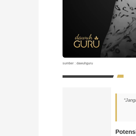
sumber : dawuhguru
“Jang
Potens