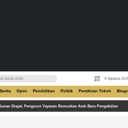
6 Agustus 202
ban
Berita
Opini
Pendidikan
Politik
Pemikiran Tokoh
Biogr
 Sunan Drajat, Pengurus Yayasan Rumuskan Arah Baru Pengabdian